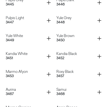
Container
Container
Pulpis Grey
Pulpis Dark
3445
3446
Swing Grey
Swing Cream
Container
Container
Pulpis Light
Yule Grey
3447
3448
Pulpis Grey
Pulpis Dark
Container
Container
Yule White
Yule Brown
3449
3450
Pulpis Light
Yule Grey
Container
Container
Kandia White
Kandia Black
3451
3452
Yule White
Yule Brown
Container
Container
Marmo Afyon
Roxy Black
3453
3457
Kandia White
Kandia Black
Container
Container
Aurina
Samui
3467
3468
Marmo Afyon
Roxy Black