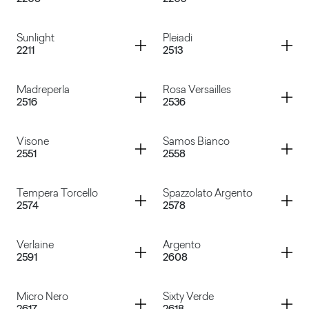
Reflex Titanium
Reflex Copper
Container
Container
Sunlight
Pleiadi
2211
2513
Reflex Gold
Sunrise
Container
Container
Madreperla
Rosa Versailles
2516
2536
Sunlight
Pleiadi
Container
Container
Visone
Samos Bianco
2551
2558
Madreperla
Rosa Versailles
Container
Container
Tempera Torcello
Spazzolato Argento
2574
2578
Visone
Samos Bianco
Container
Container
Verlaine
Argento
2591
2608
Tempera Torcello
Spazzolato Argento
Container
Container
Micro Nero
Sixty Verde