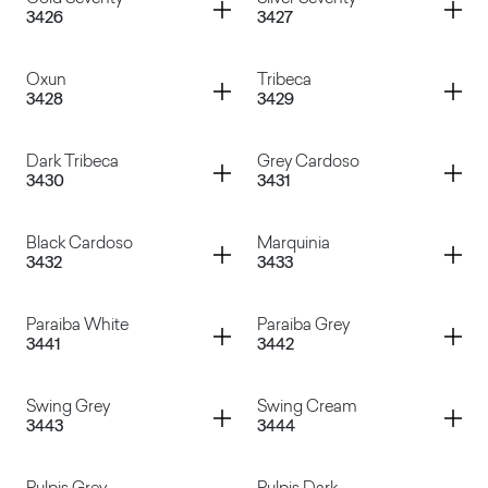
Container
Container
3426
3427
Cryptic Brown
Calypso
Container
Container
Oxun
Tribeca
3428
3429
Gold Seventy
Silver Seventy
Container
Container
Dark Tribeca
Grey Cardoso
3430
3431
Oxun
Tribeca
Container
Container
Black Cardoso
Marquinia
3432
3433
Dark Tribeca
Grey Cardoso
Container
Container
Paraiba White
Paraiba Grey
3441
3442
Black Cardoso
Marquinia
Container
Container
Swing Grey
Swing Cream
3443
3444
Paraiba White
Paraiba Grey