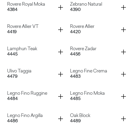
Container
Container
Rovere Royal Moka
Zebrano Natural
4384
4390
Acero Italiano
Rovere Rhone
Container
Container
Rovere Allier VT
Rovere Allier
4419
4420
Rovere Royal Moka
Zebrano Natural
Container
Container
Lamphun Teak
Rovere Zadar
4445
4456
Rovere Allier VT
Rovere Allier
Container
Container
Ulivo Taggia
Legno Fine Crema
4479
4483
Lamphun Teak
Rovere Zadar
Container
Container
Legno Fino Ruggine
Legno Fino Moka
4484
4485
Ulivo Taggia
Legno Fine Crema
Container
Container
Legno Fino Argilla
Oak Block
4486
4489
Legno Fino Ruggine
Legno Fino Moka