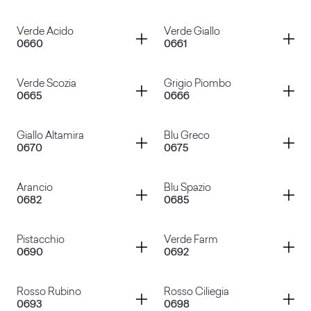
Turchese Pastello
Giallo Bisanzio
Container
Container
Verde Acido
Verde Giallo
0660
0661
Giallo Murano
Verde York
Container
Container
Verde Scozia
Grigio Piombo
0665
0666
Verde Acido
Verde Giallo
Container
Container
Giallo Altamira
Blu Greco
0670
0675
Verde Scozia
Grigio Piombo
Container
Container
Arancio
Blu Spazio
0682
0685
Giallo Altamira
Blu Greco
Container
Container
Pistacchio
Verde Farm
0690
0692
Arancio
Blu Spazio
Container
Container
Rosso Rubino
Rosso Ciliegia
0693
0698