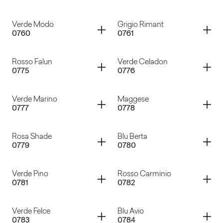
Grigio Traffico
Grigio Tela
Container
Container
Verde Modo
Grigio Rimant
0760
0761
Cacao Nocorin
Rosso Purjai
Container
Container
Rosso Falun
Verde Celadon
0775
0776
Verde Modo
Grigio Rimant
Container
Container
Verde Marino
Maggese
0777
0778
Rosso Falun
Verde Celadon
Container
Container
Rosa Shade
Blu Berta
0779
0780
Verde Marino
Maggese
Container
Container
Verde Pino
Rosso Carminio
0781
0782
Rosa Shade
Blu Berta
Container
Container
Verde Felce
Blu Avio
0783
0784