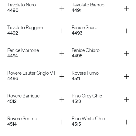
Container
Container
Tavolato Nero
Tavolato Bianco
4490
4491
Legno Fino Argilla
Oak Block
Container
Container
Tavolato Ruggine
Fenice Scuro
4492
4493
Tavolato Nero
Tavolato Bianco
Container
Container
Fenice Marrone
Fenice Chiaro
4494
4495
Tavolato Ruggine
Fenice Scuro
Container
Container
Rovere Lauter Grigio VT
Rovere Fumo
4496
4511
Fenice Marrone
Fenice Chiaro
Container
Container
Rovere Barrique
Pino Grey Chic
4512
4513
Rovere Lauter Grigio VT
Rovere Fumo
Container
Container
Rovere Smirne
Pino White Chic
4514
4515
Rovere Barrique
Pino Grey Chic