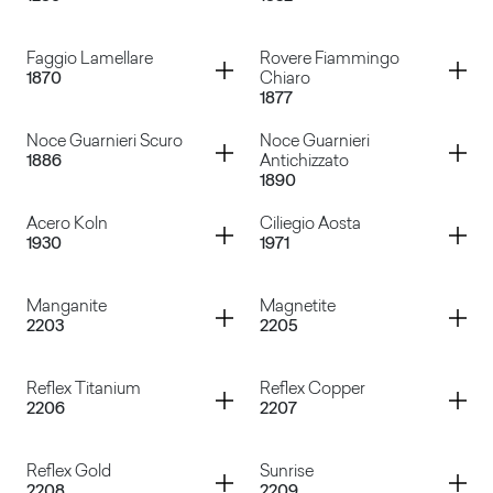
Selenio Silver
Marmoreal Nero
Container
Container
Faggio Lamellare
Rovere Fiammingo
1870
Chiaro
1877
Faggio Alpino
Faggio Giapponese
Container
Container
Noce Guarnieri Scuro
Noce Guarnieri
1886
Antichizzato
1890
Faggio Lamellare
Rovere Fiammingo Chiaro
Container
Container
Acero Koln
Ciliegio Aosta
1930
1971
Noce Guarnieri Scuro
Noce Guarnieri Antichizza
Container
Container
Manganite
Magnetite
2203
2205
Acero Koln
Ciliegio Aosta
Container
Container
Reflex Titanium
Reflex Copper
2206
2207
Manganite
Magnetite
Container
Container
Reflex Gold
Sunrise
2208
2209