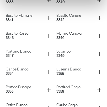
3338
3340
Corten Sabbia
Corten Grigio
Container
Container
Basalto Marrone
Basalto Cenere
3341
3342
Marrakech Rosa
Basalto Vulcano
Container
Container
Basalto Rosso
Marmo Canova
3343
3346
Basalto Marrone
Basalto Cenere
Container
Container
Portland Bianco
Stromboli
3347
3349
Basalto Rosso
Marmo Canova
Container
Container
Caribe Bianco
Luserna Bianco
3354
3355
Portland Bianco
Stromboli
Container
Container
Porfido Principe
Portland Grigio
3358
3359
Caribe Bianco
Luserna Bianco
Container
Container
Ortles Bianco
Caribe Grigio