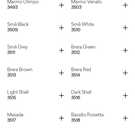
Container
Container
Marmo Olimpo
Marmo Venato
3493
3503
Mara
Evan
Container
Container
Smili Black
Smili White
3509
3510
Marmo Olimpo
Marmo Venato
Container
Container
Smili Grey
Brera Green
3511
3512
Smili Black
Smili White
Container
Container
Brera Brown
Brera Red
3513
3514
Smili Grey
Brera Green
Container
Container
Light Shell
Dark Shell
3515
3516
Brera Brown
Brera Red
Container
Container
Masada
Basalto Roisetta
3517
3518
Light Shell
Dark Shell