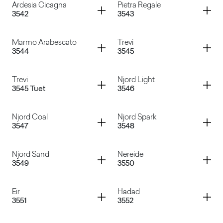
Container
Container
Ardesia Cicagna
Pietra Regale
3542
3543
Dahra
Agorà
Container
Container
Marmo Arabescato
Trevi
3544
3545
Ardesia Cicagna
Pietra Regale
Container
Container
Trevi
Njord Light
3545 Tuet
3546
Marmo Arabescato
Trevi
Container
Container
Njord Coal
Njord Spark
3547
3548
Trevi
Njord Light
Container
Container
Njord Sand
Nereide
3549
3550
Njord Coal
Njord Spark
Container
Container
Eir
Hadad
3551
3552
Njord Sand
Nereide