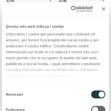
3226
3236
Corlam Bianco
Corlam Beige
Container
Container
Soft Stone Bianco
Travertino Pompei
3237
3250
Questo sito web utilizza i cookie
Tuscus Nero
Soft Stone Beige
Container
Container
Utilizziamo i cookie per personalizzare contenuti ed
Ardesia
Marbre Provence
3255
3272
annunci, per fornire funzionalità dei social media e per
analizzare il nostro traffico. Condividiamo inoltre
Soft Stone Bianco
Travertino Pompei
informazioni sul modo in cui utilizza il nostro sito con i
Container
Container
Firecoat
Volcanic Ash
3276
3279
nostri partner che si occupano di analisi dei dati web,
pubblicità e social media, i quali potrebbero combinarle
Ardesia
Marbre Provence
con altre informazioni che ha fornito loro o che hanno
Container
Container
Gioia Bianco
Abstract Aluminium
raccolto dal suo utilizzo dei loro servizi.
3281
3283
Firecoat
Volcanic Ash
S
Container
Container
Rust
Glitter Bianco
Necessari
3294
3302
e
l
Gioia Bianco
Abstract Aluminium
e
Container
Container
Ardesia Avegno
Sixty Nero
Preferenze