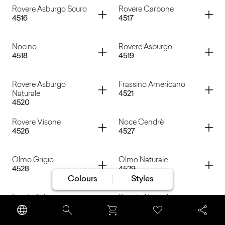
Container
Container
Rovere Asburgo Scuro
Rovere Carbone
4516
4517
Rovere Smirne
Pino White Chic
Container
Container
Nocino
Rovere Asburgo
4518
4519
Rovere Asburgo Scuro
Rovere Carbone
Container
Container
Rovere Asburgo
Frassino Americano
Naturale
4521
4520
Nocino
Rovere Asburgo
Container
Container
Rovere Visone
Noce Cendrè
4526
4527
Rovere Asburgo Naturale
Frassino Americano
Container
Container
Olmo Grigio
Olmo Naturale
4528
4529
Colours
Styles
Rovere Visone
Noce Cendrè
Container
Container
Fusain Tabacco
Segato Naturale
4530
4532
Olmo Grigio
Olmo Naturale