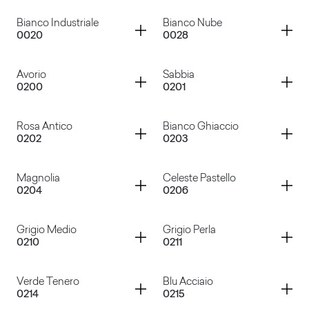
Bianco
Bianco Decor
Container
Container
Bianco Industriale
Bianco Nube
0020
0028
Bianco Azzurro
Bianco Paglierino
Container
Container
Avorio
Sabbia
0200
0201
Bianco Industriale
Bianco Nube
Container
Container
Rosa Antico
Bianco Ghiaccio
0202
0203
Avorio
Sabbia
Container
Container
Magnolia
Celeste Pastello
0204
0206
Rosa Antico
Bianco Ghiaccio
Container
Container
Grigio Medio
Grigio Perla
0210
0211
Magnolia
Celeste Pastello
Container
Container
Verde Tenero
Blu Acciaio
0214
0215