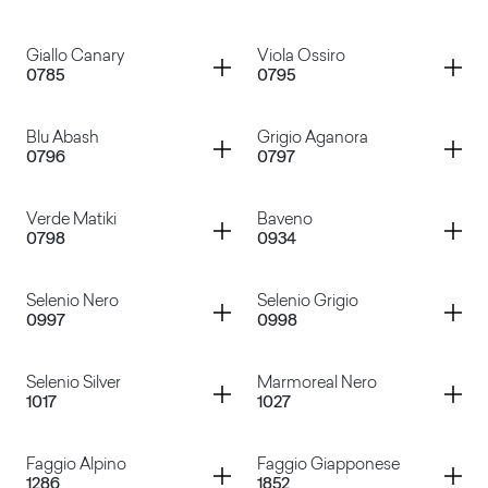
Verde Pino
Rosso Carminio
Container
Container
Giallo Canary
Viola Ossiro
0785
0795
Verde Felce
Blu Avio
Container
Container
Blu Abash
Grigio Aganora
0796
0797
Giallo Canary
Viola Ossiro
Container
Container
Verde Matiki
Baveno
0798
0934
Blu Abash
Grigio Aganora
Container
Container
Selenio Nero
Selenio Grigio
0997
0998
Verde Matiki
Baveno
Container
Container
Selenio Silver
Marmoreal Nero
1017
1027
Selenio Nero
Selenio Grigio
Container
Container
Faggio Alpino
Faggio Giapponese
1286
1852