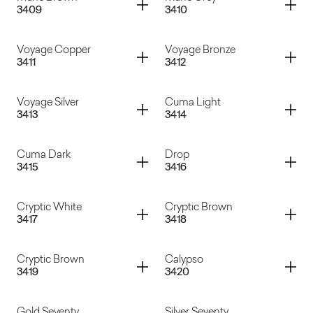
3409
3410
Cimant Ash
Munè Black
Container
Container
Voyage Copper
Voyage Bronze
3411
3412
Munè Brown
Munè Grey
Container
Container
Voyage Silver
Cuma Light
3413
3414
Voyage Copper
Voyage Bronze
Container
Container
Cuma Dark
Drop
3415
3416
Voyage Silver
Cuma Light
Container
Container
Cryptic White
Cryptic Brown
3417
3418
Cuma Dark
Drop
Container
Container
Cryptic Brown
Calypso
3419
3420
Cryptic White
Cryptic Brown
Gold Seventy
Silver Seventy