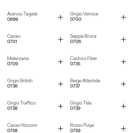
Pistacchio
Verde Farm
Container
Container
Arancio Tagete
Grigio Vernice
0699
0700
Rosso Rubino
Rosso Ciliegia
Container
Container
Cacao
Seppia Bruna
0701
0706
Arancio Tagete
Grigio Vernice
Container
Container
Melanzana
Castoro Fiber
0709
0735
Cacao
Seppia Bruna
Container
Container
Grigio British
Beige Atlantide
0736
0737
Melanzana
Castoro Fiber
Container
Container
Grigio Traffico
Grigio Tela
0738
0739
Grigio British
Beige Atlantide
Container
Container
Cacao Nocorin
Rosso Purjai
0758
0759