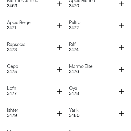
Container
Container
Marmo Carnico
Appia Bianco
3469
3470
Aurina
Samui
Container
Container
Appia Beige
Peltro
3471
3472
Marmo Carnico
Appia Bianco
Container
Container
Rapsodia
Riff
3473
3474
Appia Beige
Peltro
Container
Container
Cepp
Marmo Elite
3475
3476
Rapsodia
Riff
Container
Container
Lofn
Oya
3477
3478
Cepp
Marmo Elite
Container
Container
Ishter
Yarik
3479
3480
Lofn
Oya