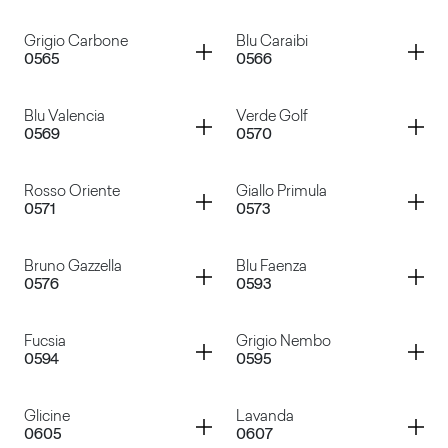
Nocciola
Rosso Devil
Container
Container
Grigio Carbone
Blu Caraibi
0565
0566
Verdone
Giallo Mais
Container
Container
Blu Valencia
Verde Golf
0569
0570
Grigio Carbone
Blu Caraibi
Container
Container
Rosso Oriente
Giallo Primula
0571
0573
Blu Valencia
Verde Golf
Container
Container
Bruno Gazzella
Blu Faenza
0576
0593
Rosso Oriente
Giallo Primula
Container
Container
Fucsia
Grigio Nembo
0594
0595
Bruno Gazzella
Blu Faenza
Container
Container
Glicine
Lavanda
0605
0607