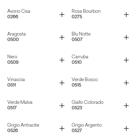
Bianco Decò
Grigio Gabbiano
Container
Container
Avorio Cisa
Rosa Bourbon
0266
0275
Giallo Pastello
Azzurro Polare
Container
Container
Aragosta
Blu Notte
0500
0507
Avorio Cisa
Rosa Bourbon
Container
Container
Nero
Carruba
0509
0510
Aragosta
Blu Notte
Container
Container
Vinaccia
Verde Bosco
0511
0515
Nero
Carruba
Container
Container
Verde Malva
Giallo Colorado
0517
0523
Vinaccia
Verde Bosco
Container
Container
Grigio Antracite
Grigio Argento
0526
0527