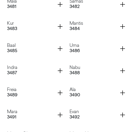
Container
Container
Maia
Samas
3481
3482
Ishter
Yarik
Container
Container
Kur
Mantis
3483
3484
Maia
Samas
Container
Container
Baal
Uma
3485
3486
Kur
Mantis
Container
Container
Indra
Nabu
3487
3488
Baal
Uma
Container
Container
Freia
Ala
3489
3490
Indra
Nabu
Container
Container
Mara
Evan
3491
3492
Freia
Ala