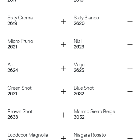
2617
2618
Verlaine
Argento
Container
Container
Sixty Crema
Sixty Bianco
2619
2620
Micro Nero
Sixty Verde
Container
Container
Micro Pruno
Nial
2621
2623
Sixty Crema
Sixty Bianco
Container
Container
Adil
Vega
2624
2625
Micro Pruno
Nial
Container
Container
Green Shot
Blue Shot
2631
2632
Adil
Vega
Container
Container
Brown Shot
Marmo Sierra Beige
2633
3052
Green Shot
Blue Shot
Container
Container
Ecodecor Magnolia
Niagara Rosato