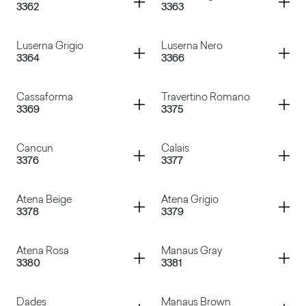
3362
3363
Porfido Principe
Portland Grigio
Container
Container
Luserna Grigio
Luserna Nero
3364
3366
Ortles Bianco
Caribe Grigio
Container
Container
Cassaforma
Travertino Romano
3369
3375
Luserna Grigio
Luserna Nero
Container
Container
Cancun
Calais
3376
3377
Cassaforma
Travertino Romano
Container
Container
Atena Beige
Atena Grigio
3378
3379
Cancun
Calais
Container
Container
Atena Rosa
Manaus Gray
3380
3381
Atena Beige
Atena Grigio
Container
Container
Dades
Manaus Brown