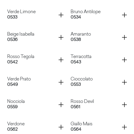
Verde Malva
Giallo Colorado
Container
Container
Verde Limone
Bruno Antilope
0533
0534
Grigio Antracite
Grigio Argento
Container
Container
Beige Isabella
Amaranto
0536
0538
Verde Limone
Bruno Antilope
Container
Container
Rosso Tegola
Terracotta
0542
0543
Beige Isabella
Amaranto
Container
Container
Verde Prato
Cioccolato
0549
0553
Rosso Tegola
Terracotta
Container
Container
Nocciola
Rosso Devil
0559
0561
Verde Prato
Cioccolato
Container
Container
Verdone
Giallo Mais
0562
0564