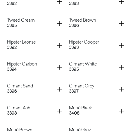
3382
3383
Atena Rosa
Manaus Gray
Container
Container
Tweed Cream
Tweed Brown
3385
3386
Dades
Manaus Brown
Container
Container
Hipster Bronze
Hipster Cooper
3392
3393
Tweed Cream
Tweed Brown
Container
Container
Hipster Carbon
Cimant White
3394
3395
Hipster Bronze
Hipster Cooper
Container
Container
Cimant Sand
Cimant Grey
3396
3397
Hipster Carbon
Cimant White
Container
Container
Cimant Ash
Munè Black
3398
3408
Cimant Sand
Cimant Grey
Container
Container
Munè Brown
Munè Grey