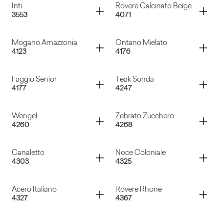
Container
Container
Inti
Rovere Calcinato Beige
3553
4071
Eir
Hadad
Container
Container
Mogano Amazzonia
Ontano Mielato
4123
4176
Inti
Rovere Calcinato Beige
Container
Container
Faggio Senior
Teak Sonda
4177
4247
Mogano Amazzonia
Ontano Mielato
Container
Container
Wengel
Zebrato Zucchero
4260
4268
Faggio Senior
Teak Sonda
Container
Container
Canaletto
Noce Coloniale
4303
4325
Wengel
Zebrato Zucchero
Container
Container
Acero Italiano
Rovere Rhone
4327
4367
Canaletto
Noce Coloniale