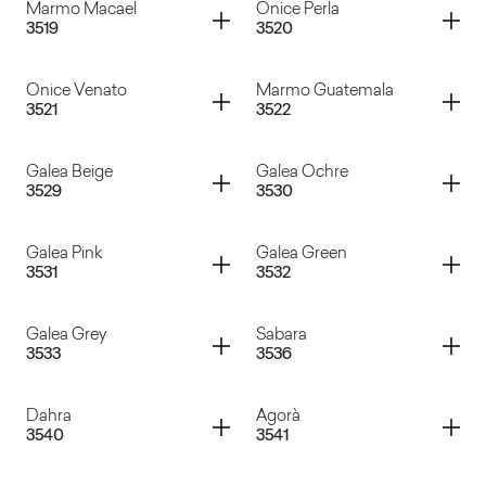
Container
Container
Marmo Macael
Onice Perla
3519
3520
Masada
Basalto Roisetta
Container
Container
Onice Venato
Marmo Guatemala
3521
3522
Marmo Macael
Onice Perla
Container
Container
Galea Beige
Galea Ochre
3529
3530
Onice Venato
Marmo Guatemala
Container
Container
Galea Pink
Galea Green
3531
3532
Galea Beige
Galea Ochre
Container
Container
Galea Grey
Sabara
3533
3536
Galea Pink
Galea Green
Container
Container
Dahra
Agorà
3540
3541
Galea Grey
Sabara