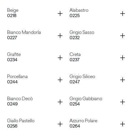
Grigio Medio
Grigio Perla
Container
Container
Beige
Alabastro
0218
0225
Verde Tenero
Blu Acciaio
Container
Container
Bianco Mandorla
Grigio Sasso
0227
0232
Beige
Alabastro
Container
Container
Grafite
Creta
0234
0237
Bianco Mandorla
Grigio Sasso
Container
Container
Porcellana
Grigio Siliceo
0244
0247
Grafite
Creta
Container
Container
Bianco Decò
Grigio Gabbiano
0249
0254
Porcellana
Grigio Siliceo
Container
Container
Giallo Pastello
Azzurro Polare
0256
0264