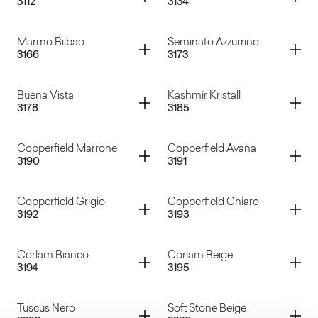
3112
3134
Brown Shot
Marmo Sierra Beige
Container
Container
Marmo Bilbao
Seminato Azzurrino
3166
3173
Ecodecor Magnolia
Niagara Rosato
Container
Container
Buena Vista
Kashmir Kristall
3178
3185
Marmo Bilbao
Seminato Azzurrino
Container
Container
Copperfield Marrone
Copperfield Avana
3190
3191
Buena Vista
Kashmir Kristall
Container
Container
Copperfield Grigio
Copperfield Chiaro
3192
3193
Copperfield Marrone
Copperfield Avana
Container
Container
Corlam Bianco
Corlam Beige
3194
3195
Copperfield Grigio
Copperfield Chiaro
Container
Container
Tuscus Nero
Soft Stone Beige