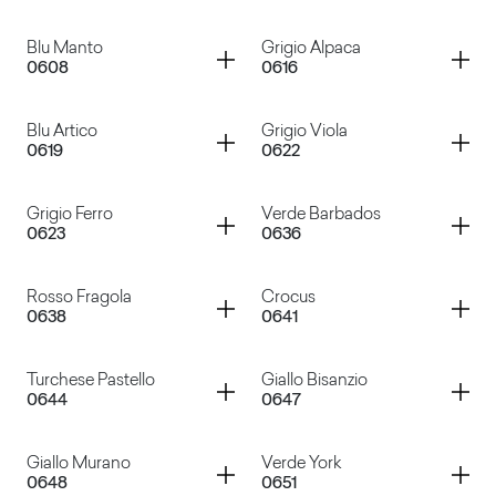
Fucsia
Grigio Nembo
Container
Container
Blu Manto
Grigio Alpaca
0608
0616
Glicine
Lavanda
Container
Container
Blu Artico
Grigio Viola
0619
0622
Blu Manto
Grigio Alpaca
Container
Container
Grigio Ferro
Verde Barbados
0623
0636
Blu Artico
Grigio Viola
Container
Container
Rosso Fragola
Crocus
0638
0641
Grigio Ferro
Verde Barbados
Container
Container
Turchese Pastello
Giallo Bisanzio
0644
0647
Rosso Fragola
Crocus
Container
Container
Giallo Murano
Verde York
0648
0651