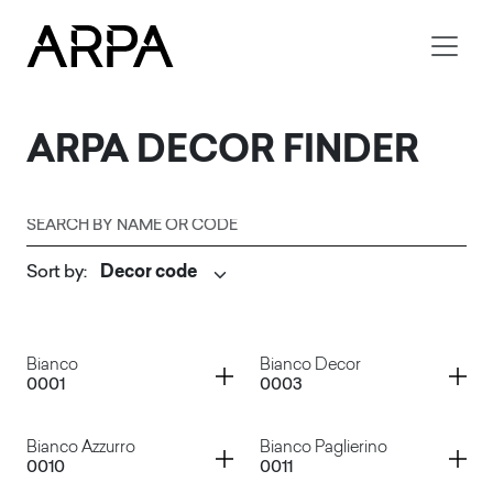
Skip to main content
ARPA
DECOR FINDER
Search by name or code
Sort by
:
Submit
Container
Container
Bianco
Bianco Decor
0001
0003
Container
Container
Bianco Azzurro
Bianco Paglierino
0010
0011