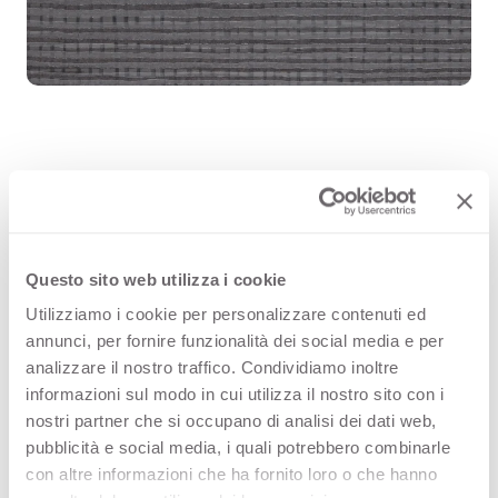
Canovaccio Antracite 3319 is a high
quality HPL decorative surface part
of the pattern range of Arpa's offer.
Questo sito web utilizza i cookie
Utilizziamo i cookie per personalizzare contenuti ed
Discover all the product availability
annunci, per fornire funzionalità dei social media e per
or order a free sample.
analizzare il nostro traffico. Condividiamo inoltre
informazioni sul modo in cui utilizza il nostro sito con i
nostri partner che si occupano di analisi dei dati web,
pubblicità e social media, i quali potrebbero combinarle
Configurations
con altre informazioni che ha fornito loro o che hanno