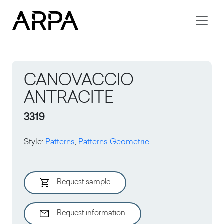
Skip to main content
CANOVACCIO
ANTRACITE
3319
Style
:
Patterns
,
Patterns Geometric
Request sample
Request information