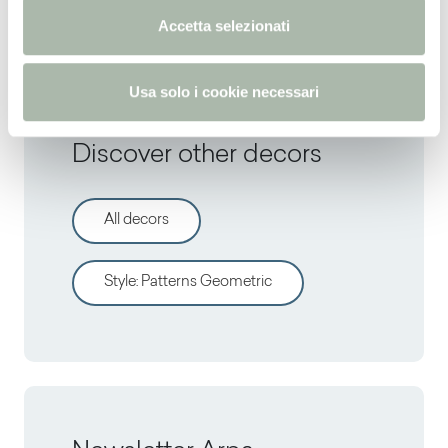
Solid standard
n
Accetta selezionati
s
o
Usa solo i cookie necessari
Discover other decors
All decors
Style
:
Patterns Geometric