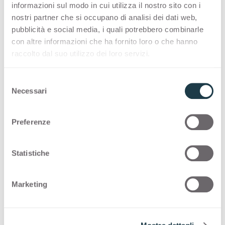
Bra (CN),
informazioni sul modo in cui utilizza il nostro sito con i
registered at Chamber of Commerce of Cuneo
nostri partner che si occupano di analisi dei dati web,
at n. 123700.
pubblicità e social media, i quali potrebbero combinarle
con altre informazioni che ha fornito loro o che hanno
VATIN IT02087770042
raccolto dal suo utilizzo dei loro servizi.
S
Necessari
e
Newsletter Arpa
l
e
Preferenze
News about products, event and fair
z
invitations, and much more
i
o
Statistiche
n
Subscribe Now
e
Marketing
d
e
l