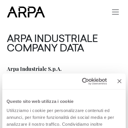
Skip to main content
ARPA INDUSTRIALE
COMPANY DATA
Arpa Industriale S.p.A.
Open innovation for interior design
High Pressure Laminates
Questo sito web utilizza i cookie
Arpa Industriale S.p.A. is a private company
Utilizziamo i cookie per personalizzare contenuti ed
under the laws of Italy,
annunci, per fornire funzionalità dei social media e per
whose registered office is at Via Piumati 91, 12042
analizzare il nostro traffico. Condividiamo inoltre