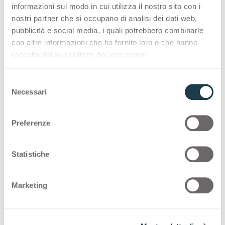
informazioni sul modo in cui utilizza il nostro sito con i
nostri partner che si occupano di analisi dei dati web,
I'd like to sign up for the newsletter
pubblicità e social media, i quali potrebbero combinarle
Kindly note that we may share your information with local partners in
con altre informazioni che ha fornito loro o che hanno
order to fulfil your request and for the purposes further set out in the
raccolto dal suo utilizzo dei loro servizi.
privacy policy.
Privacy
*
S
Necessari
I accept the
Privacy Policy
e
l
e
Preferenze
z
i
Submit
o
Statistiche
n
e
Marketing
d
e
Discover
l