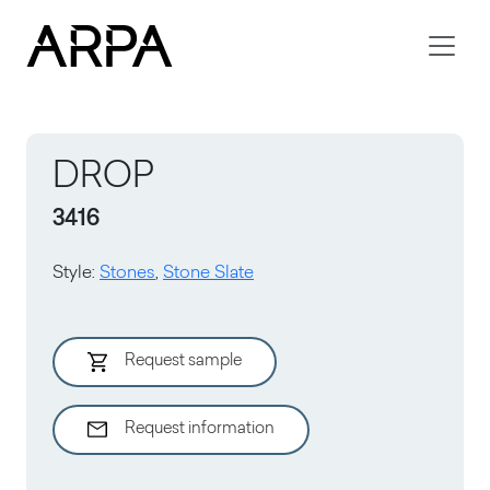
Skip to main content
DROP
3416
Style
:
Stones
,
Stone Slate
Request sample
Request information