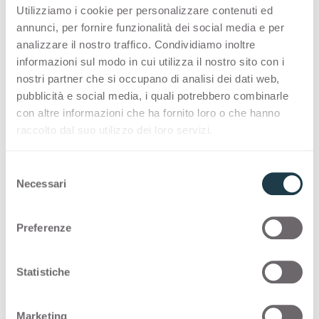
Utilizziamo i cookie per personalizzare contenuti ed
PREMIUM COLLECTION
annunci, per fornire funzionalità dei social media e per
A made-in-Italy selection of high-quality
analizzare il nostro traffico. Condividiamo inoltre
informazioni sul modo in cui utilizza il nostro sito con i
surfaces for interior design
nostri partner che si occupano di analisi dei dati web,
pubblicità e social media, i quali potrebbero combinarle
Thin standard
con altre informazioni che ha fornito loro o che hanno
raccolto dal suo utilizzo dei loro servizi.
Thin postforming
S
Necessari
Solid standard
e
l
e
Preferenze
COLOUR MATCHING CORE
z
i
Inspiring pairings and intriguing colour
o
Statistiche
matching core combinations offer the designers
n
the possibility to express their creativity.
e
Marketing