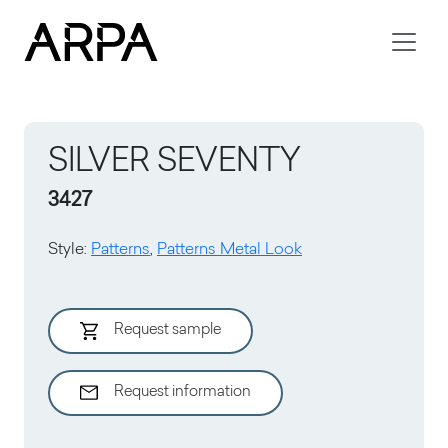
Skip to main content
SILVER SEVENTY
3427
Style
:
Patterns
,
Patterns Metal Look
Request sample
Request information