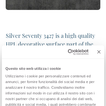
Silver Seventy 3427 is a high quality
HPL decorative surface part of the
pattern range of Arpa's offer.
Discover all the product availability
or order a free sample.
Questo sito web utilizza i cookie
Utilizziamo i cookie per personalizzare contenuti ed
annunci, per fornire funzionalità dei social media e per
analizzare il nostro traffico. Condividiamo inoltre
Configurations
informazioni sul modo in cui utilizza il nostro sito con i
nostri partner che si occupano di analisi dei dati web,
pubblicità e social media, i quali potrebbero combinarle