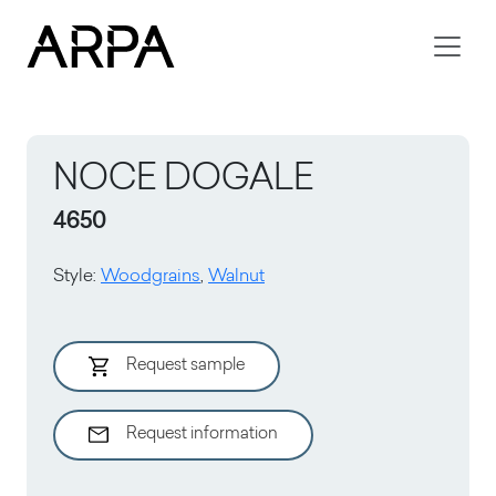
Skip to main content
NOCE DOGALE
4650
Style
:
Woodgrains
,
Walnut
Request sample
Request information