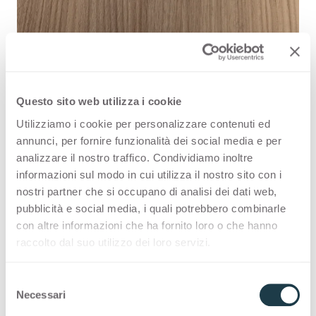
Questo sito web utilizza i cookie
Noce Dogale 4650 is een
Utilizziamo i cookie per personalizzare contenuti ed
annunci, per fornire funzionalità dei social media e per
hoogwaardig decoratief HPL-
analizzare il nostro traffico. Condividiamo inoltre
oppervlak, en maakt deel uit van de
informazioni sul modo in cui utilizza il nostro sito con i
nostri partner che si occupano di analisi dei dati web,
collectie Houtnerven binnen het
pubblicità e social media, i quali potrebbero combinarle
assortiment van Arpa. Bekijk de
con altre informazioni che ha fornito loro o che hanno
raccolto dal suo utilizzo dei loro servizi.
beschikbaarheid van alle producten
of bestel een gratis staal.
S
Necessari
e
l