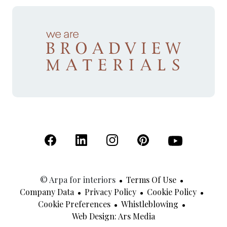
(Open in a new tab)
(Open in a new tab)
(Open in a new tab)
(Open in a new tab)
(Open in a new 
© Arpa for interiors
Terms Of Use
Company Data
Privacy Policy
Cookie Policy
Cookie Preferences
Whistleblowing
(Open In A New Tab
Web Design: Ars Media