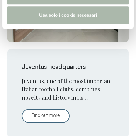
o
Usa solo i cookie necessari
Juventus headquarters
Juventus, one of the most important
Italian football clubs, combines
novelty and history in its
headquarters thanks to the
elegance and comfort of Arpa
Juventus headquarters
Find out more
surfaces.