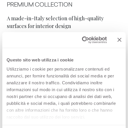
PREMIUM COLLECTION
A made-in-Italy selection of high-quality
surfaces for interior design
Thin standard
Thin postforming
Questo sito web utilizza i cookie
Utilizziamo i cookie per personalizzare contenuti ed
Solid standard
annunci, per fornire funzionalità dei social media e per
analizzare il nostro traffico. Condividiamo inoltre
informazioni sul modo in cui utilizza il nostro sito con i
Following you can see other possibile
nostri partner che si occupano di analisi dei dati web,
configurations for
Eucalipto Birmania
4603
pubblicità e social media, i quali potrebbero combinarle
con altre informazioni che ha fornito loro o che hanno
raccolto dal suo utilizzo dei loro servizi.
Thin standard