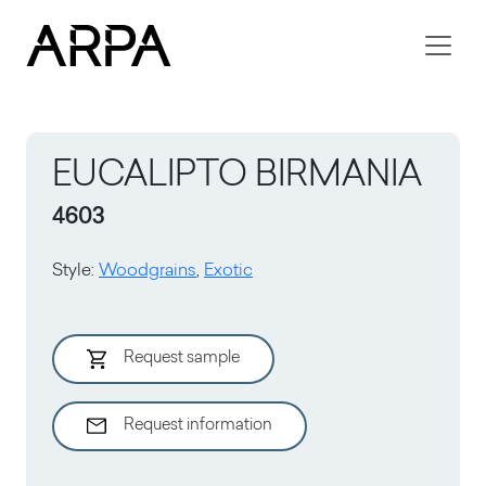
Skip to main content
EUCALIPTO BIRMANIA
4603
Style
:
Woodgrains
,
Exotic
Request sample
Request information