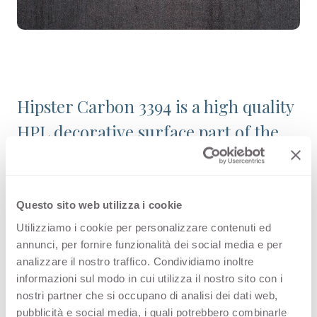
Hipster Carbon 3394 is a high quality
HPL decorative surface part of the
pattern range of Arpa's offer.
Discover all the product availability
or order a free sample.
Questo sito web utilizza i cookie
Utilizziamo i cookie per personalizzare contenuti ed
annunci, per fornire funzionalità dei social media e per
analizzare il nostro traffico. Condividiamo inoltre
Configurations
informazioni sul modo in cui utilizza il nostro sito con i
nostri partner che si occupano di analisi dei dati web,
pubblicità e social media, i quali potrebbero combinarle