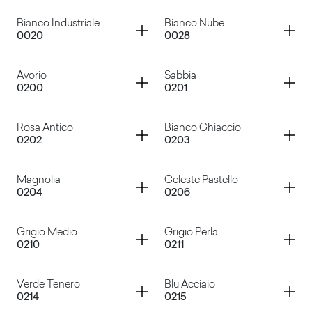
Bianco
Bianco Decor
Container
Container
Bianco Industriale
Bianco Nube
0020
0028
Bianco Azzurro
Bianco Paglierino
Container
Container
Avorio
Sabbia
0200
0201
Bianco Industriale
Bianco Nube
Container
Container
Rosa Antico
Bianco Ghiaccio
0202
0203
Avorio
Sabbia
Container
Container
Magnolia
Celeste Pastello
0204
0206
Rosa Antico
Bianco Ghiaccio
Container
Container
Grigio Medio
Grigio Perla
0210
0211
Magnolia
Celeste Pastello
Container
Container
Verde Tenero
Blu Acciaio
0214
0215