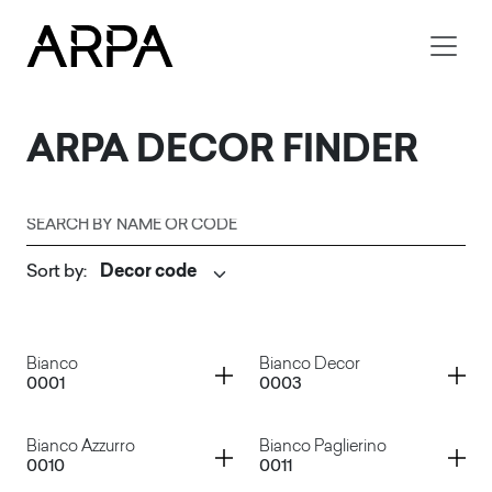
Skip to main content
ARPA
DECOR FINDER
Search by name or code
Sort by
:
Submit
Container
Container
Bianco
Bianco Decor
0001
0003
Container
Container
Bianco Azzurro
Bianco Paglierino
0010
0011