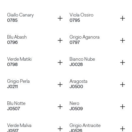
Verde Pino
Rosso Carminio
Container
Container
Giallo Canary
Viola Ossiro
0785
0795
Verde Felce
Blu Avio
Container
Container
Blu Abash
Grigio Aganora
0796
0797
Giallo Canary
Viola Ossiro
Container
Container
Verde Matiki
Bianco Nube
0798
J0028
Blu Abash
Grigio Aganora
Container
Container
Grigio Perla
Aragosta
J0211
J0500
Verde Matiki
Bianco Nube
Container
Container
Blu Notte
Nero
J0507
J0509
Grigio Perla
Aragosta
Container
Container
Verde Malva
Grigio Antracite
J0517
J0526