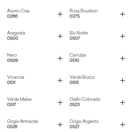
Bianco Decò
Grigio Gabbiano
Container
Container
Avorio Cisa
Rosa Bourbon
0266
0275
Giallo Pastello
Azzurro Polare
Container
Container
Aragosta
Blu Notte
0500
0507
Avorio Cisa
Rosa Bourbon
Container
Container
Nero
Carruba
0509
0510
Aragosta
Blu Notte
Container
Container
Vinaccia
Verde Bosco
0511
0515
Nero
Carruba
Container
Container
Verde Malva
Giallo Colorado
0517
0523
Vinaccia
Verde Bosco
Container
Container
Grigio Antracite
Grigio Argento
0526
0527