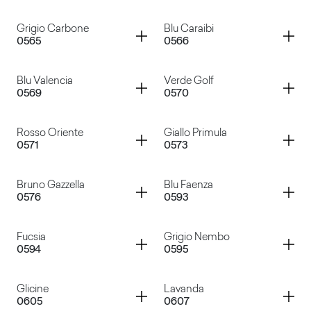
Nocciola
Rosso Devil
Container
Container
Grigio Carbone
Blu Caraibi
0565
0566
Verdone
Giallo Mais
Container
Container
Blu Valencia
Verde Golf
0569
0570
Grigio Carbone
Blu Caraibi
Container
Container
Rosso Oriente
Giallo Primula
0571
0573
Blu Valencia
Verde Golf
Container
Container
Bruno Gazzella
Blu Faenza
0576
0593
Rosso Oriente
Giallo Primula
Container
Container
Fucsia
Grigio Nembo
0594
0595
Bruno Gazzella
Blu Faenza
Container
Container
Glicine
Lavanda
0605
0607