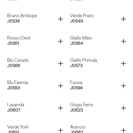
Blu Notte
Nero
Container
Container
Bruno Antilope
Verde Prato
J0534
J0549
Verde Malva
Grigio Antracite
Container
Container
Rosso Devil
Giallo Mais
J0561
J0564
Bruno Antilope
Verde Prato
Container
Container
Blu Caraibi
Giallo Primula
J0566
J0573
Rosso Devil
Giallo Mais
Container
Container
Blu Faenza
Fucsia
J0593
J0594
Blu Caraibi
Giallo Primula
Container
Container
Lavanda
Grigio Ferro
J0607
J0623
Blu Faenza
Fucsia
Container
Container
Verde York
Arancio
J0651
J0682