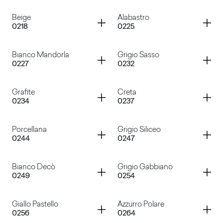
Grigio Medio
Grigio Perla
Container
Container
Beige
Alabastro
0218
0225
Verde Tenero
Blu Acciaio
Container
Container
Bianco Mandorla
Grigio Sasso
0227
0232
Beige
Alabastro
Container
Container
Grafite
Creta
0234
0237
Bianco Mandorla
Grigio Sasso
Container
Container
Porcellana
Grigio Siliceo
0244
0247
Grafite
Creta
Container
Container
Bianco Decò
Grigio Gabbiano
0249
0254
Porcellana
Grigio Siliceo
Container
Container
Giallo Pastello
Azzurro Polare
0256
0264