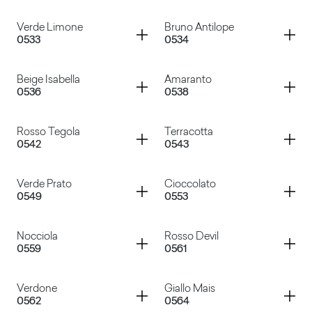
Verde Malva
Giallo Colorado
Container
Container
Verde Limone
Bruno Antilope
0533
0534
Grigio Antracite
Grigio Argento
Container
Container
Beige Isabella
Amaranto
0536
0538
Verde Limone
Bruno Antilope
Container
Container
Rosso Tegola
Terracotta
0542
0543
Beige Isabella
Amaranto
Container
Container
Verde Prato
Cioccolato
0549
0553
Rosso Tegola
Terracotta
Container
Container
Nocciola
Rosso Devil
0559
0561
Verde Prato
Cioccolato
Container
Container
Verdone
Giallo Mais
0562
0564