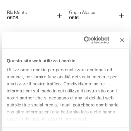
Fucsia
Grigio Nembo
Container
Container
Blu Manto
Grigio Alpaca
0608
0616
Glicine
Lavanda
Container
Container
Blu Artico
Grigio Viola
0619
0622
Blu Manto
Grigio Alpaca
Container
Container
Grigio Ferro
Verde Barbados
Questo sito web utilizza i cookie
0623
0636
Utilizziamo i cookie per personalizzare contenuti ed
Blu Artico
Grigio Viola
annunci, per fornire funzionalità dei social media e per
Container
Container
Rosso Fragola
Crocus
analizzare il nostro traffico. Condividiamo inoltre
0638
0641
informazioni sul modo in cui utilizza il nostro sito con i
Grigio Ferro
Verde Barbados
nostri partner che si occupano di analisi dei dati web,
Container
Container
Turchese Pastello
Giallo Bisanzio
pubblicità e social media, i quali potrebbero combinarle
0644
0647
con altre informazioni che ha fornito loro o che hanno
Rosso Fragola
Crocus
raccolto dal suo utilizzo dei loro servizi.
Container
Container
Giallo Murano
Verde York
0648
0651