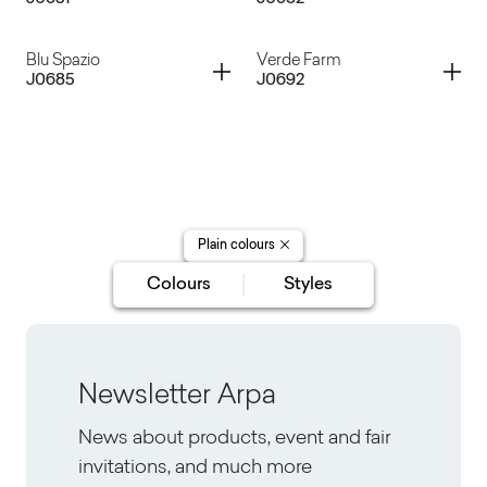
Lavanda
Grigio Ferro
Container
Container
Blu Spazio
Verde Farm
J0685
J0692
Verde York
Arancio
Blu Spazio
Verde Farm
Plain colours
Colours
Styles
Newsletter Arpa
News about products, event and fair
invitations, and much more