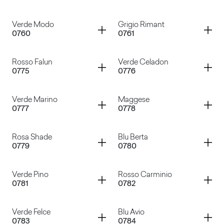
Grigio Traffico
Grigio Tela
Container
Container
Verde Modo
Grigio Rimant
0760
0761
Cacao Nocorin
Rosso Purjai
Container
Container
Rosso Falun
Verde Celadon
0775
0776
Verde Modo
Grigio Rimant
Container
Container
Verde Marino
Maggese
0777
0778
Rosso Falun
Verde Celadon
Container
Container
Rosa Shade
Blu Berta
0779
0780
Verde Marino
Maggese
Container
Container
Verde Pino
Rosso Carminio
0781
0782
Rosa Shade
Blu Berta
Container
Container
Verde Felce
Blu Avio
0783
0784