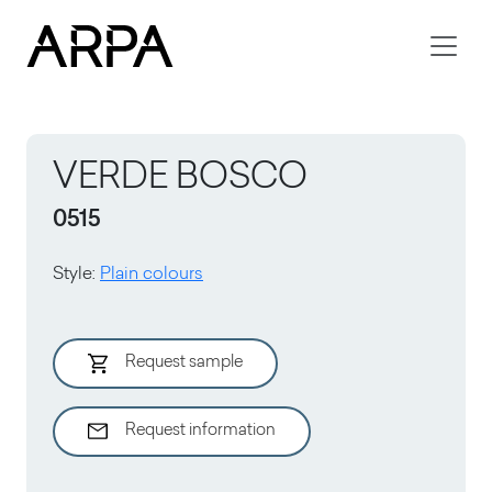
Skip to main content
VERDE BOSCO
0515
Style
:
Plain colours
Request sample
Request information