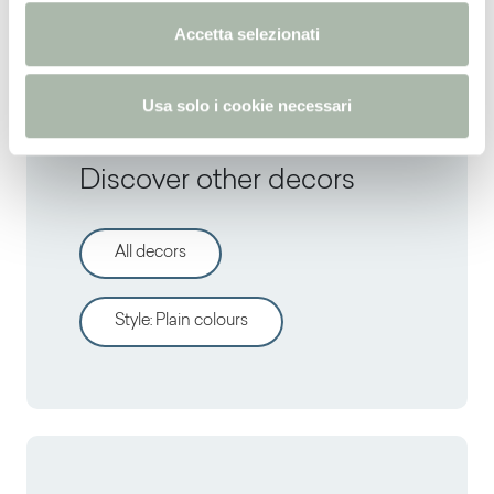
RAL
6011 -
NCS
S 5040-G40Y -
PANTONE
371C
n
Accetta selezionati
s
o
Usa solo i cookie necessari
Discover other decors
All decors
Style
:
Plain colours