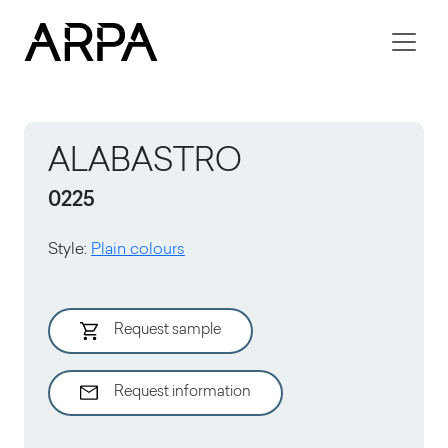
Skip to main content
ALABASTRO
0225
Style
:
Plain colours
Request sample
Request information