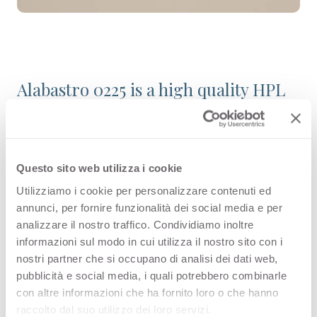
Alabastro 0225 is a high quality HPL
decorative surface part of the plain
colour range of Arpa's offer.
Discover all the product availability
Questo sito web utilizza i cookie
or order a free sample.
Utilizziamo i cookie per personalizzare contenuti ed
annunci, per fornire funzionalità dei social media e per
analizzare il nostro traffico. Condividiamo inoltre
informazioni sul modo in cui utilizza il nostro sito con i
nostri partner che si occupano di analisi dei dati web,
Configurations
pubblicità e social media, i quali potrebbero combinarle
con altre informazioni che ha fornito loro o che hanno
Following you can see the possibile
raccolto dal suo utilizzo dei loro servizi.