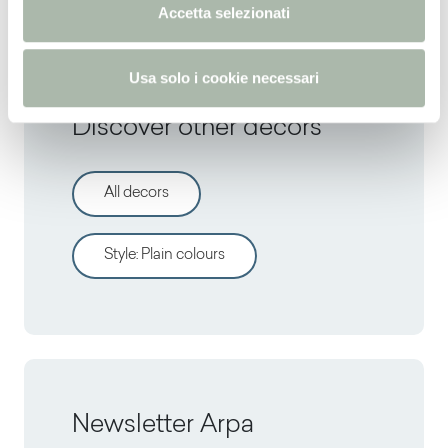
n
Accetta selezionati
s
o
Usa solo i cookie necessari
Discover other decors
All decors
Style
:
Plain colours
Newsletter Arpa