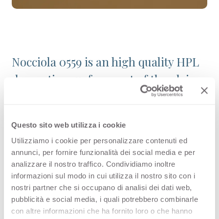
Nocciola 0559 is an high quality HPL
decorative surface part of the plain
colours range of Arpa's catalogue.
Discover all the product
Questo sito web utilizza i cookie
configuration or order a free
Utilizziamo i cookie per personalizzare contenuti ed
sample.
annunci, per fornire funzionalità dei social media e per
analizzare il nostro traffico. Condividiamo inoltre
informazioni sul modo in cui utilizza il nostro sito con i
nostri partner che si occupano di analisi dei dati web,
Configurations
pubblicità e social media, i quali potrebbero combinarle
con altre informazioni che ha fornito loro o che hanno