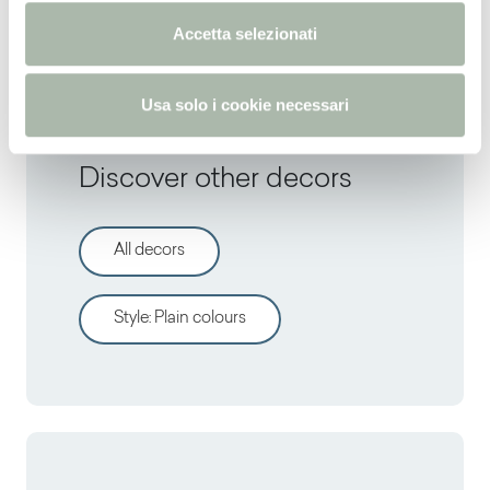
RAL
8025 -
NCS
S 6020-Y30R -
PANTONE
4635U
n
Accetta selezionati
s
o
Usa solo i cookie necessari
Discover other decors
All decors
Style
:
Plain colours