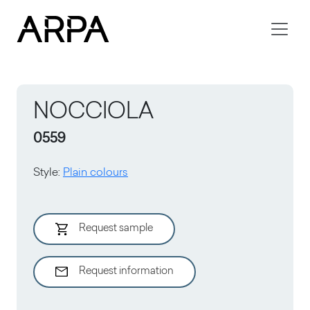
Skip to main content
NOCCIOLA
0559
Style
:
Plain colours
Request sample
Request information