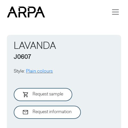
Skip to main content
LAVANDA
J0607
Style
:
Plain colours
Request sample
Request information