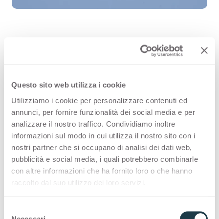
Lavanda J0607 is an high quality HPL
decorative surface part of the plain
Questo sito web utilizza i cookie
colours range of Arpa's catalogue.
Utilizziamo i cookie per personalizzare contenuti ed
Discover all the product
annunci, per fornire funzionalità dei social media e per
analizzare il nostro traffico. Condividiamo inoltre
configuration or order a free
informazioni sul modo in cui utilizza il nostro sito con i
sample.
nostri partner che si occupano di analisi dei dati web,
pubblicità e social media, i quali potrebbero combinarle
con altre informazioni che ha fornito loro o che hanno
raccolto dal suo utilizzo dei loro servizi.
Configurations
S
Necessari