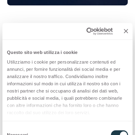
Blu Notte J0507 is an high quality
HPL decorative surface part of the
Questo sito web utilizza i cookie
plain colours range of Arpa's
Utilizziamo i cookie per personalizzare contenuti ed
catalogue. Discover all the product
annunci, per fornire funzionalità dei social media e per
analizzare il nostro traffico. Condividiamo inoltre
configuration or order a free
informazioni sul modo in cui utilizza il nostro sito con i
sample.
nostri partner che si occupano di analisi dei dati web,
pubblicità e social media, i quali potrebbero combinarle
con altre informazioni che ha fornito loro o che hanno
raccolto dal suo utilizzo dei loro servizi.
Configurations
S
Necessari