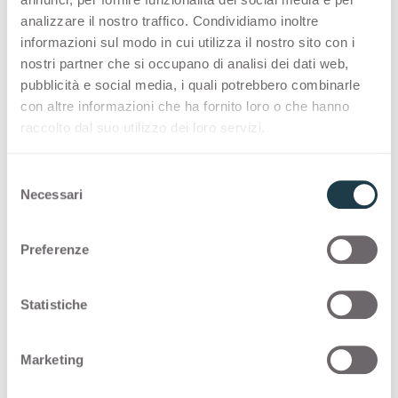
analizzare il nostro traffico. Condividiamo inoltre
PREMIUM COLLECTION
informazioni sul modo in cui utilizza il nostro sito con i
nostri partner che si occupano di analisi dei dati web,
A made-in-Italy selection of high-quality
pubblicità e social media, i quali potrebbero combinarle
surfaces for interior design
con altre informazioni che ha fornito loro o che hanno
raccolto dal suo utilizzo dei loro servizi.
Thin Bloom Core
S
Necessari
e
Following you can see other possibile
l
configurations for
Grigio Alpaca
0616
e
Preferenze
z
Thin standard
i
o
Statistiche
n
Thin Bloom Core
e
Marketing
d
Thin color matching core
e