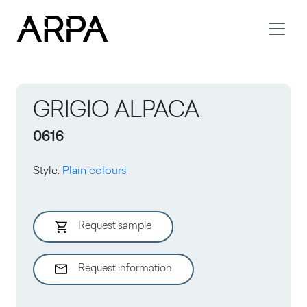
Skip to main content
GRIGIO ALPACA
0616
Style
:
Plain colours
Request sample
Request information