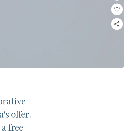
orative
's offer.
 a free