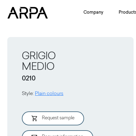
Skip to main content
Company
Product
GRIGIO
MEDIO
0210
Style
:
Plain colours
Request sample