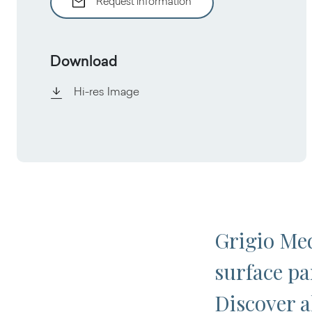
Request information
Download
Hi-res Image
Grigio Med
surface par
Discover al