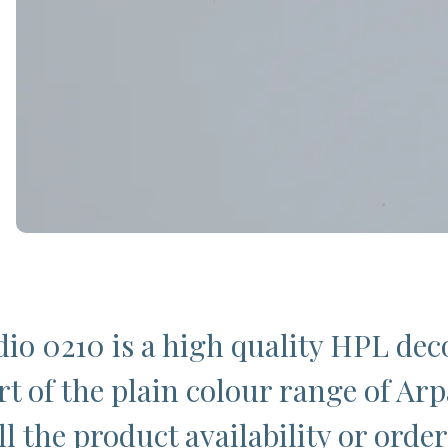
io 0210 is a high quality HPL dec
t of the plain colour range of Arpa
l the product availability or order