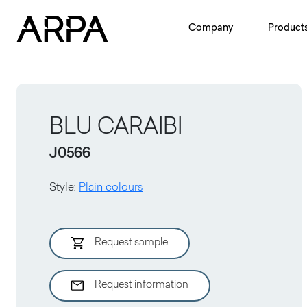
Skip to main content
Company
Product
BLU CARAIBI
J0566
Style
:
Plain colours
Request sample
Request information