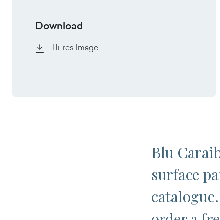
Download
Hi-res Image
Blu Caraib
surface pa
catalogue.
order a fr