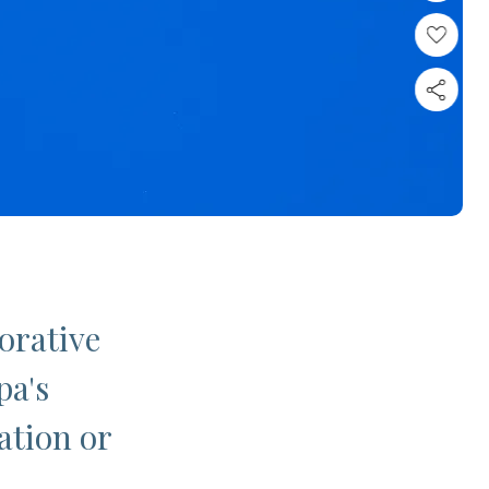
orative
pa's
ation or