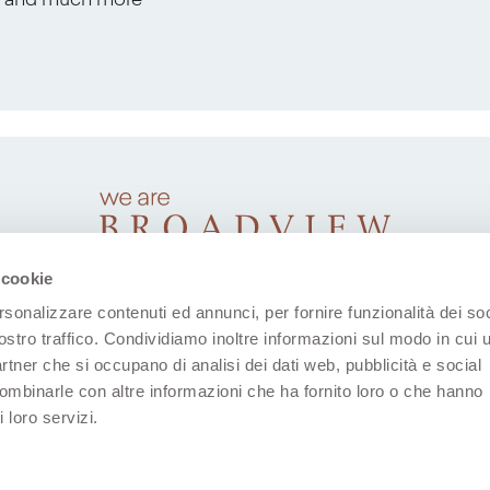
s, and much more
 cookie
rsonalizzare contenuti ed annunci, per fornire funzionalità dei soc
ostro traffico. Condividiamo inoltre informazioni sul modo in cui u
partner che si occupano di analisi dei dati web, pubblicità e social
combinarle con altre informazioni che ha fornito loro o che hanno
 loro servizi.
(Open in a new tab)
(Open in a new tab)
(Open in a new tab)
(Open in a new tab)
(Open in a new 