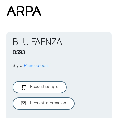
Skip to main content
BLU FAENZA
0593
Style
:
Plain colours
Request sample
Request information