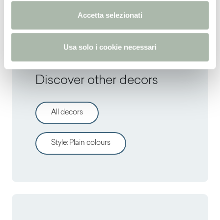
RAL
5010 -
NCS
S 4050-R80B -
PANTONE
287U
n
Accetta selezionati
s
o
Usa solo i cookie necessari
Discover other decors
All decors
Style
:
Plain colours