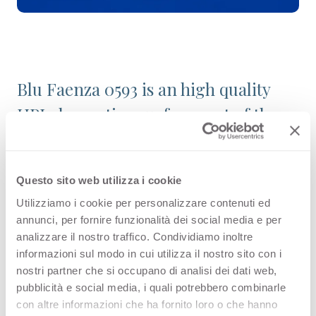
Blu Faenza 0593 is an high quality
HPL decorative surface part of the
plain colours range of Arpa's
catalogue. Discover all the product
Questo sito web utilizza i cookie
configuration or order a free
Utilizziamo i cookie per personalizzare contenuti ed
sample.
annunci, per fornire funzionalità dei social media e per
analizzare il nostro traffico. Condividiamo inoltre
informazioni sul modo in cui utilizza il nostro sito con i
nostri partner che si occupano di analisi dei dati web,
Configurations
pubblicità e social media, i quali potrebbero combinarle
con altre informazioni che ha fornito loro o che hanno