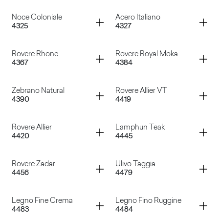
Teak Sonda
Wengel
Container
Container
Noce Coloniale
Acero Italiano
4325
4327
Zebrato Zucchero
Canaletto
Container
Container
Rovere Rhone
Rovere Royal Moka
4367
4384
Noce Coloniale
Acero Italiano
Container
Container
Zebrano Natural
Rovere Allier VT
4390
4419
Rovere Rhone
Rovere Royal Moka
Container
Container
Rovere Allier
Lamphun Teak
4420
4445
Zebrano Natural
Rovere Allier VT
Container
Container
Rovere Zadar
Ulivo Taggia
4456
4479
Rovere Allier
Lamphun Teak
Container
Container
Legno Fine Crema
Legno Fino Ruggine
4483
4484