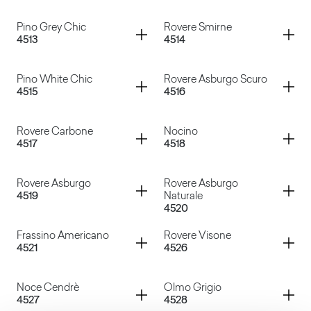
Fenice Chiaro
Rovere Lauter Grigio VT
Container
Container
Pino Grey Chic
Rovere Smirne
4513
4514
Rovere Fumo
Rovere Barrique
Container
Container
Pino White Chic
Rovere Asburgo Scuro
4515
4516
Pino Grey Chic
Rovere Smirne
Container
Container
Rovere Carbone
Nocino
4517
4518
Pino White Chic
Rovere Asburgo Scuro
Container
Container
Rovere Asburgo
Rovere Asburgo
4519
Naturale
4520
Rovere Carbone
Nocino
Container
Container
Frassino Americano
Rovere Visone
4521
4526
Rovere Asburgo
Rovere Asburgo Naturale
Container
Container
Noce Cendrè
Olmo Grigio
4527
4528