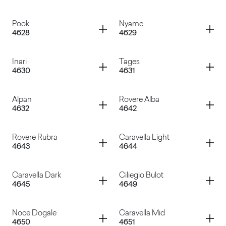
Noce Carya Light
Noce Sinfonia
Container
Container
Pook
Nyame
4628
4629
Noce Evolo
Rovere Valdweg
Container
Container
Inari
Tages
4630
4631
Pook
Nyame
Container
Container
Alpan
Rovere Alba
4632
4642
Inari
Tages
Container
Container
Rovere Rubra
Caravella Light
4643
4644
Alpan
Rovere Alba
Container
Container
Caravella Dark
Ciliegio Bulot
4645
4649
Rovere Rubra
Caravella Light
Container
Container
Noce Dogale
Caravella Mid
4650
4651