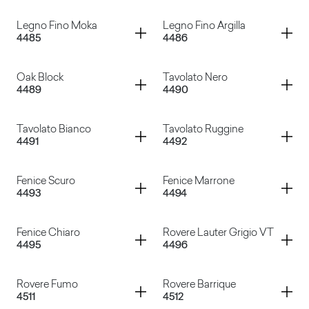
Rovere Zadar
Ulivo Taggia
Container
Container
Legno Fino Moka
Legno Fino Argilla
4485
4486
Legno Fine Crema
Legno Fino Ruggine
Container
Container
Oak Block
Tavolato Nero
4489
4490
Legno Fino Moka
Legno Fino Argilla
Container
Container
Tavolato Bianco
Tavolato Ruggine
4491
4492
Oak Block
Tavolato Nero
Container
Container
Fenice Scuro
Fenice Marrone
4493
4494
Tavolato Bianco
Tavolato Ruggine
Container
Container
Fenice Chiaro
Rovere Lauter Grigio VT
4495
4496
Fenice Scuro
Fenice Marrone
Container
Container
Rovere Fumo
Rovere Barrique
4511
4512