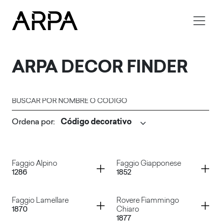
Skip to main content
ARPA
DECOR FINDER
Buscar por nombre o código
Ordena por
:
Enviar
Container
Container
Faggio Alpino
Faggio Giapponese
1286
1852
Container
Container
Faggio Lamellare
Rovere Fiammingo
1870
Chiaro
1877