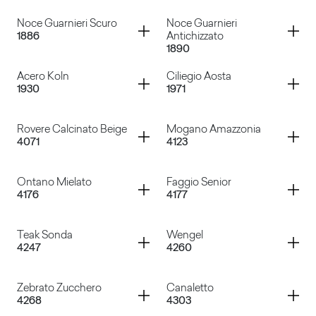
Faggio Alpino
Faggio Giapponese
Container
Container
Noce Guarnieri Scuro
Noce Guarnieri
1886
Antichizzato
1890
Faggio Lamellare
Rovere Fiammingo Chiaro
Container
Container
Acero Koln
Ciliegio Aosta
1930
1971
Noce Guarnieri Scuro
Noce Guarnieri Antichizza
Container
Container
Rovere Calcinato Beige
Mogano Amazzonia
4071
4123
Acero Koln
Ciliegio Aosta
Container
Container
Ontano Mielato
Faggio Senior
4176
4177
Rovere Calcinato Beige
Mogano Amazzonia
Container
Container
Teak Sonda
Wengel
4247
4260
Ontano Mielato
Faggio Senior
Container
Container
Zebrato Zucchero
Canaletto
4268
4303