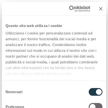
Frassino Americano
Rovere Visone
Container
Container
Olmo Naturale
Fusain Tabacco
4529
4530
Noce Cendrè
Olmo Grigio
Questo sito web utilizza i cookie
Container
Container
Segato Naturale
Segato Tinto
4532
4533
Utilizziamo i cookie per personalizzare contenuti ed
annunci, per fornire funzionalità dei social media e per
Olmo Naturale
Fusain Tabacco
analizzare il nostro traffico. Condividiamo inoltre
Container
Container
Fusain Chiaro
Fusain
informazioni sul modo in cui utilizza il nostro sito con i
4534
4535
nostri partner che si occupano di analisi dei dati web,
Segato Naturale
Segato Tinto
pubblicità e social media, i quali potrebbero combinarle
Container
Container
Wengè Gold
Canaletto Naturale
con altre informazioni che ha fornito loro o che hanno
4536
4537
raccolto dal suo utilizzo dei loro servizi.
Fusain Chiaro
Fusain
Container
Container
Olmo Bianco
Olmo Mercurio
S
4538
4539
Necessari
e
Wengè Gold
Canaletto Naturale
l
Container
Container
Rovere Memphis
Shiro
e
4543
4545
Preferenze