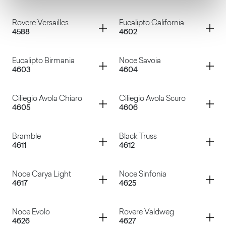
Rovere Wafer
Rovere Rock
Container
Container
Rovere Versailles
Eucalipto California
4588
4602
Rovere Texas
Rovere Slavonia
Container
Container
Eucalipto Birmania
Noce Savoia
4603
4604
Rovere Versailles
Eucalipto California
Container
Container
Ciliegio Avola Chiaro
Ciliegio Avola Scuro
4605
4606
Eucalipto Birmania
Noce Savoia
Container
Container
Bramble
Black Truss
4611
4612
Ciliegio Avola Chiaro
Ciliegio Avola Scuro
Container
Container
Noce Carya Light
Noce Sinfonia
4617
4625
Bramble
Black Truss
Container
Container
Noce Evolo
Rovere Valdweg
4626
4627