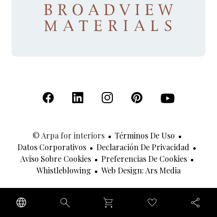
(Se abre en una nueva pestaña)
(Se abre en una nueva pestaña)
(Se abre en una nueva pestaña)
(Se abre en una nueva p
(Se abre en una
© Arpa for interiors
Términos De Uso
Datos Corporativos
Declaración De Privacidad
Aviso Sobre Cookies
Preferencias De Cookies
(Se Abre 
Whistleblowing
Web Design: Ars Media