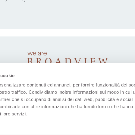
 cookie
rsonalizzare contenuti ed annunci, per fornire funzionalità dei soc
ostro traffico. Condividiamo inoltre informazioni sul modo in cui u
partner che si occupano di analisi dei dati web, pubblicità e social
combinarle con altre informazioni che ha fornito loro o che hanno
 loro servizi.
(Se abre en una nueva pestaña)
(Se abre en una nueva pestaña)
(Se abre en una nueva pestaña)
(Se abre en una nueva p
(Se abre en una