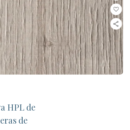
va HPL de
eras de