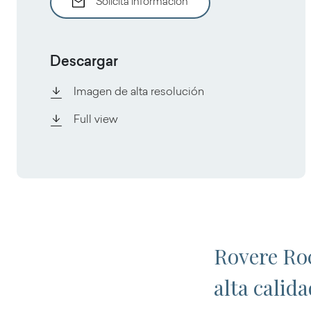
Solicita información
Descargar
Imagen de alta resolución
Full view
Rovere Roc
alta calid