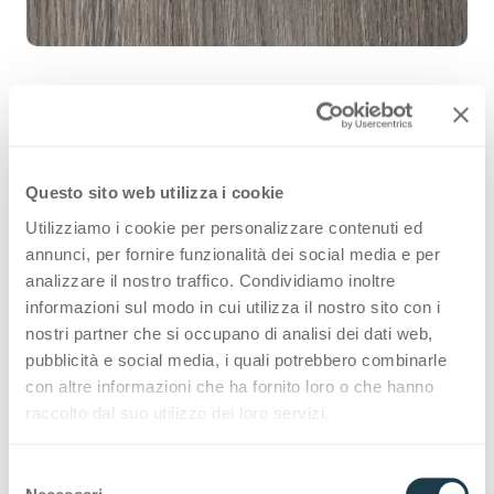
Rovere Alba 4642 es una superficie
Questo sito web utilizza i cookie
decorativa HPL de alta calidad que
Utilizziamo i cookie per personalizzare contenuti ed
forma parte de la gama maderas de
annunci, per fornire funzionalità dei social media e per
Arpa. Descubre la disponibilidad de
analizzare il nostro traffico. Condividiamo inoltre
informazioni sul modo in cui utilizza il nostro sito con i
todos los productos o solicita una
nostri partner che si occupano di analisi dei dati web,
muestra gratuita.
pubblicità e social media, i quali potrebbero combinarle
con altre informazioni che ha fornito loro o che hanno
raccolto dal suo utilizzo dei loro servizi.
Variantes
S