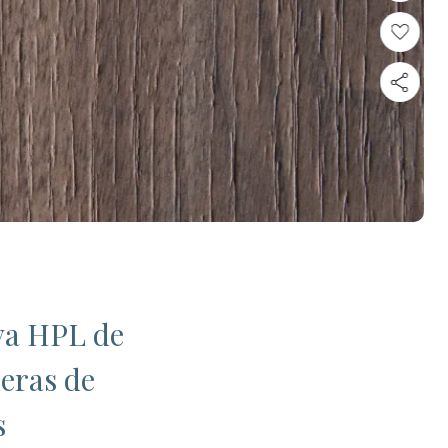
iva HPL de
eras de
s