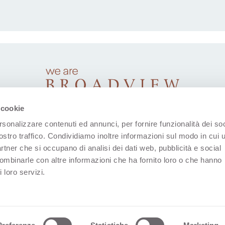
 cookie
rsonalizzare contenuti ed annunci, per fornire funzionalità dei soc
ostro traffico. Condividiamo inoltre informazioni sul modo in cui u
partner che si occupano di analisi dei dati web, pubblicità e social
combinarle con altre informazioni che ha fornito loro o che hanno
 loro servizi.
(Se abre en una nueva pestaña)
(Se abre en una nueva pestaña)
(Se abre en una nueva pestaña)
(Se abre en una nueva p
(Se abre en una
Datos Corporativos
Declaración De Privacidad
Aviso S