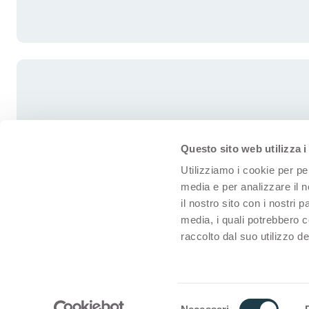
Questo sito web utilizza i
Utilizziamo i cookie per pe
media e per analizzare il n
il nostro sito con i nostri 
media, i quali potrebbero 
raccolto dal suo utilizzo dei
© Arpa for interiors
Términos De Uso
S