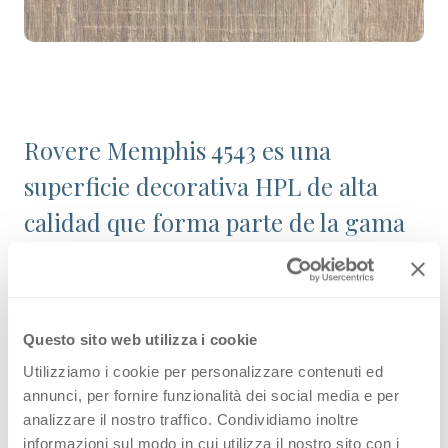
Rovere Memphis 4543 es una
superficie decorativa HPL de alta
calidad que forma parte de la gama
maderas de Arpa. Descubre la
disponibilidad de todos los productos
o solicita una muestra gratuita.
Questo sito web utilizza i cookie
Utilizziamo i cookie per personalizzare contenuti ed
annunci, per fornire funzionalità dei social media e per
analizzare il nostro traffico. Condividiamo inoltre
Variantes
informazioni sul modo in cui utilizza il nostro sito con i