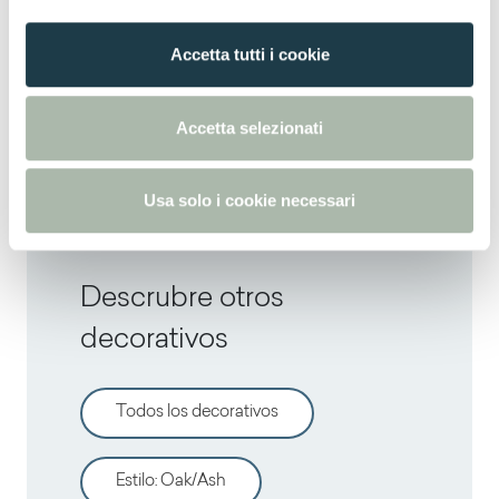
Thin standard
o
n
Accetta tutti i cookie
s
Thin postforming
e
n
Accetta selezionati
Solid standard
s
o
Usa solo i cookie necessari
Descrubre otros
decorativos
Todos los decorativos
Estilo
:
Oak/Ash