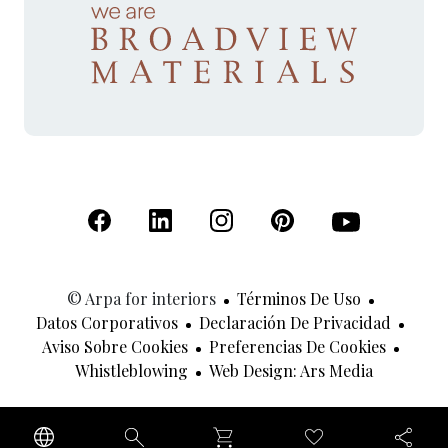
(Se abre en una nueva pestaña)
(Se abre en una nueva pestaña)
(Se abre en una nueva pestaña)
(Se abre en una nueva p
(Se abre en una
© Arpa for interiors
Términos De Uso
Datos Corporativos
Declaración De Privacidad
Aviso Sobre Cookies
Preferencias De Cookies
(Se Abre 
Whistleblowing
Web Design: Ars Media