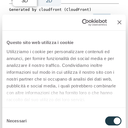
3D
2D
Estas viendo el decorativo con acabado:
Alevé
Noce Sinfonia 4625 es una superficie
Questo sito web utilizza i cookie
decorativa HPL de alta calidad que
Utilizziamo i cookie per personalizzare contenuti ed
annunci, per fornire funzionalità dei social media e per
forma parte de la gama maderas de
analizzare il nostro traffico. Condividiamo inoltre
Arpa. Descubre la disponibilidad de
informazioni sul modo in cui utilizza il nostro sito con i
nostri partner che si occupano di analisi dei dati web,
todos los productos o solicita una
pubblicità e social media, i quali potrebbero combinarle
muestra gratuita.
con altre informazioni che ha fornito loro o che hanno
raccolto dal suo utilizzo dei loro servizi.
S
Necessari
Variantes
e