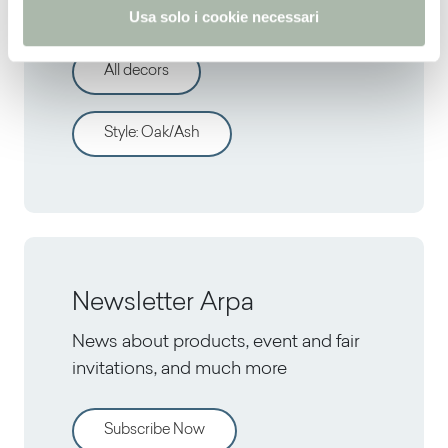
Discover other decors
Usa solo i cookie necessari
All decors
Style
:
Oak/Ash
Newsletter Arpa
News about products, event and fair
invitations, and much more
Subscribe Now