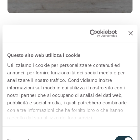
Rovere Iceland 4574 is a high quality
Questo sito web utilizza i cookie
HPL decorative surface part of the
Utilizziamo i cookie per personalizzare contenuti ed
wood range of Arpa's offer. Discover
annunci, per fornire funzionalità dei social media e per
all the product availability or order a
analizzare il nostro traffico. Condividiamo inoltre
informazioni sul modo in cui utilizza il nostro sito con i
free sample.
nostri partner che si occupano di analisi dei dati web,
pubblicità e social media, i quali potrebbero combinarle
con altre informazioni che ha fornito loro o che hanno
raccolto dal suo utilizzo dei loro servizi.
Configurations
S
Premium Collection