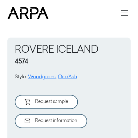
Skip to main content
ROVERE ICELAND
4574
Style
:
Woodgrains
,
Oak/Ash
Request sample
Request information