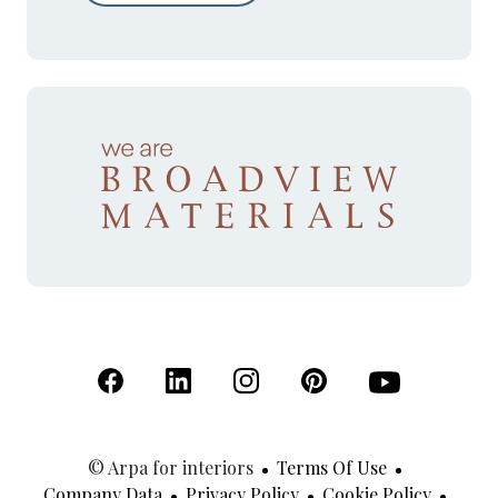
(Open in a new tab)
(Open in a new tab)
(Open in a new tab)
(Open in a new tab)
(Open in a new 
© Arpa for interiors
Terms Of Use
Company Data
Privacy Policy
Cookie Policy