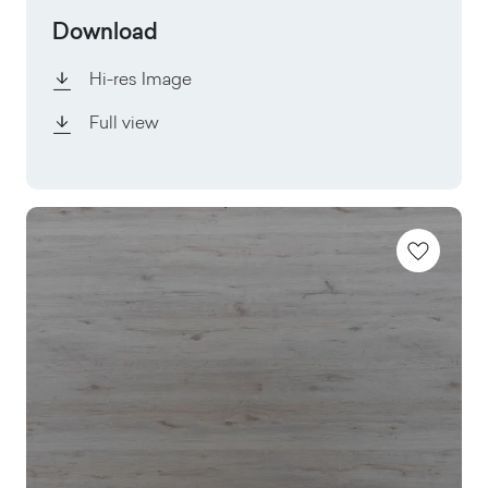
Download
Hi-res Image
Full view