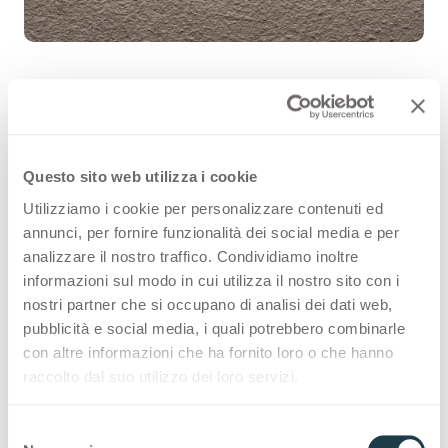
Luserna Grigio 3364 is a high quality
Questo sito web utilizza i cookie
HPL decorative surface part of the
Utilizziamo i cookie per personalizzare contenuti ed
stone range of Arpa's offer. Discover
annunci, per fornire funzionalità dei social media e per
all the product availability or order a
analizzare il nostro traffico. Condividiamo inoltre
informazioni sul modo in cui utilizza il nostro sito con i
free sample.
nostri partner che si occupano di analisi dei dati web,
pubblicità e social media, i quali potrebbero combinarle
con altre informazioni che ha fornito loro o che hanno
raccolto dal suo utilizzo dei loro servizi.
Configurations
S
Premium Collection