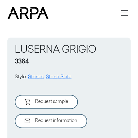
Skip to main content
LUSERNA GRIGIO
3364
Style
:
Stones
,
Stone Slate
Request sample
Request information