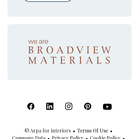
(Open in a new tab)
(Open in a new tab)
(Open in a new tab)
(Open in a new tab)
(Open in a new 
© Arpa for interiors
Terms Of Use
Company Data
Privacy Policy
Cookie Policy