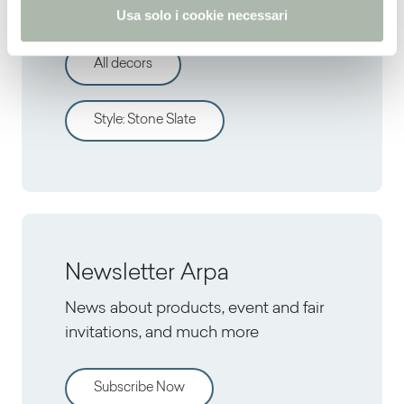
Discover other decors
Usa solo i cookie necessari
All decors
Style
:
Stone Slate
Newsletter Arpa
News about products, event and fair
invitations, and much more
Subscribe Now