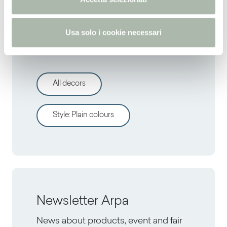
s
o
Usa solo i cookie necessari
Discover other decors
All decors
Style
:
Plain colours
Newsletter Arpa
News about products, event and fair