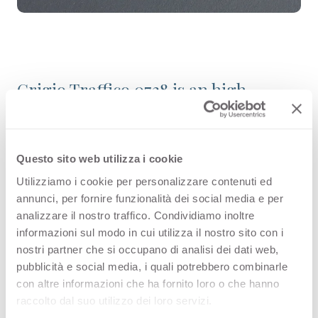
Grigio Traffico 0738 is an high
quality HPL decorative surface part
of the plain colours range of Arpa's
Questo sito web utilizza i cookie
catalogue. Discover all the product
Utilizziamo i cookie per personalizzare contenuti ed
configuration or order a free
annunci, per fornire funzionalità dei social media e per
sample.
analizzare il nostro traffico. Condividiamo inoltre
informazioni sul modo in cui utilizza il nostro sito con i
nostri partner che si occupano di analisi dei dati web,
pubblicità e social media, i quali potrebbero combinarle
con altre informazioni che ha fornito loro o che hanno
Configurations
raccolto dal suo utilizzo dei loro servizi.