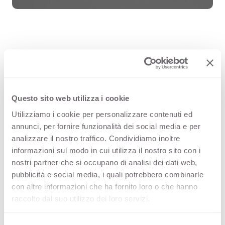
Grigio Ferro 0623 is an high quality
HPL decorative surface part of the
plain colours range of Arpa's
Questo sito web utilizza i cookie
catalogue. Discover all the product
Utilizziamo i cookie per personalizzare contenuti ed
annunci, per fornire funzionalità dei social media e per
configuration or order a free
analizzare il nostro traffico. Condividiamo inoltre
sample.
informazioni sul modo in cui utilizza il nostro sito con i
nostri partner che si occupano di analisi dei dati web,
pubblicità e social media, i quali potrebbero combinarle
con altre informazioni che ha fornito loro o che hanno
raccolto dal suo utilizzo dei loro servizi.
Configurations