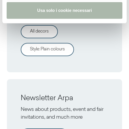
o
Usa solo i cookie necessari
Discover other decors
All decors
Style
:
Plain colours
Newsletter Arpa
News about products, event and fair
invitations, and much more