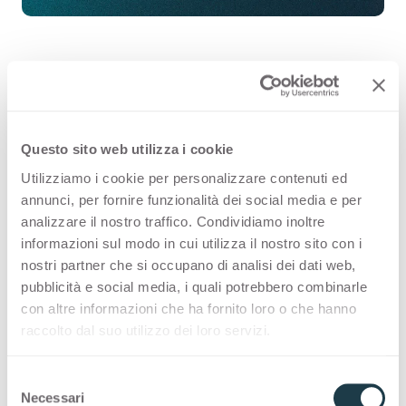
Blue Shot 2632 is a high quality HPL
decorative surface part of the
Questo sito web utilizza i cookie
pattern range of Arpa's offer.
Utilizziamo i cookie per personalizzare contenuti ed
annunci, per fornire funzionalità dei social media e per
Discover all the product availability
analizzare il nostro traffico. Condividiamo inoltre
or order a free sample.
informazioni sul modo in cui utilizza il nostro sito con i
nostri partner che si occupano di analisi dei dati web,
pubblicità e social media, i quali potrebbero combinarle
con altre informazioni che ha fornito loro o che hanno
raccolto dal suo utilizzo dei loro servizi.
Configurations
Premium Collection
S
Necessari
e