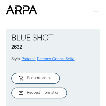
Skip to main content
BLUE SHOT
2632
Style
:
Patterns
,
Patterns Optical Solid
Request sample
Request information