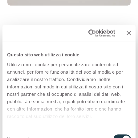
Avorio Cisa 0266 is a high quality
HPL decorative surface part of the
Questo sito web utilizza i cookie
plain colour range of Arpa's offer.
Utilizziamo i cookie per personalizzare contenuti ed
Discover all the product availability
annunci, per fornire funzionalità dei social media e per
analizzare il nostro traffico. Condividiamo inoltre
or order a free sample.
informazioni sul modo in cui utilizza il nostro sito con i
nostri partner che si occupano di analisi dei dati web,
pubblicità e social media, i quali potrebbero combinarle
con altre informazioni che ha fornito loro o che hanno
Configurations
raccolto dal suo utilizzo dei loro servizi.
Stock Collection
S