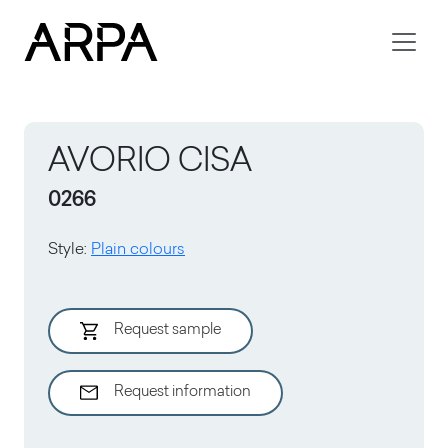
Skip to main content
AVORIO CISA
0266
Style
:
Plain colours
Request sample
Request information