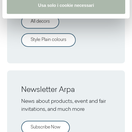
Discover other decors
Usa solo i cookie necessari
All decors
Style
:
Plain colours
Newsletter Arpa
News about products, event and fair
invitations, and much more
Subscribe Now