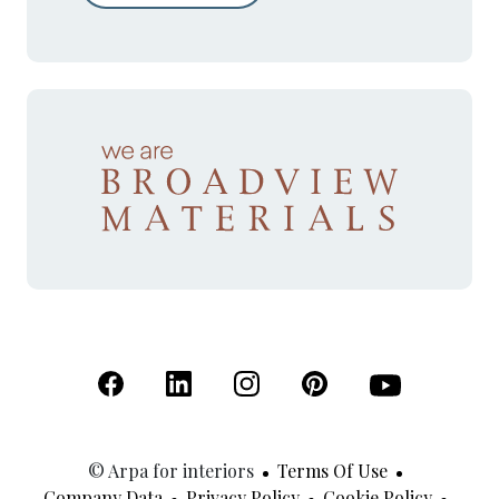
(Open in a new tab)
(Open in a new tab)
(Open in a new tab)
(Open in a new tab)
(Open in a new 
© Arpa for interiors
Terms Of Use
Company Data
Privacy Policy
Cookie Policy