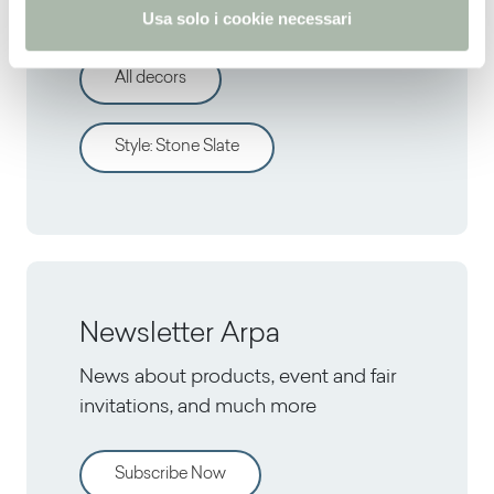
Discover other decors
Usa solo i cookie necessari
All decors
Style
:
Stone Slate
Newsletter Arpa
News about products, event and fair
invitations, and much more
Subscribe Now