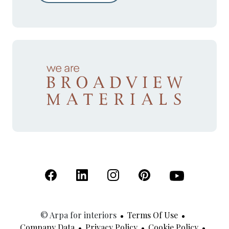
(Open in a new tab)
(Open in a new tab)
(Open in a new tab)
(Open in a new tab)
(Open in a new 
© Arpa for interiors
Terms Of Use
Company Data
Privacy Policy
Cookie Policy