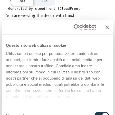
3D
2D
You are viewing the decor with finish:
Ardesia 3255 is a high quality HPL
Questo sito web utilizza i cookie
decorative surface part of the stone
Utilizziamo i cookie per personalizzare contenuti ed
range of Arpa's offer. Discover all the
annunci, per fornire funzionalità dei social media e per
product availability or order a free
analizzare il nostro traffico. Condividiamo inoltre
informazioni sul modo in cui utilizza il nostro sito con i
sample.
nostri partner che si occupano di analisi dei dati web,
pubblicità e social media, i quali potrebbero combinarle
con altre informazioni che ha fornito loro o che hanno
raccolto dal suo utilizzo dei loro servizi.
Configurations
S
Premium Collection