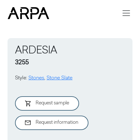
Skip to main content
ARDESIA
3255
Style
:
Stones
,
Stone Slate
Request sample
Request information