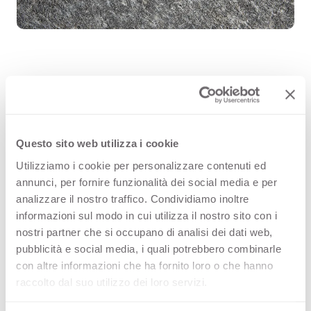
Paraiba Grey 3442 est une surface
décorative HPL de haute qualité,
Questo sito web utilizza i cookie
issue de la gamme Pierres de l’offre
Utilizziamo i cookie per personalizzare contenuti ed
Arpa. Découvrez tous les produits
annunci, per fornire funzionalità dei social media e per
analizzare il nostro traffico. Condividiamo inoltre
disponibles ou commandez un
informazioni sul modo in cui utilizza il nostro sito con i
échantillon gratuit.
nostri partner che si occupano di analisi dei dati web,
pubblicità e social media, i quali potrebbero combinarle
con altre informazioni che ha fornito loro o che hanno
raccolto dal suo utilizzo dei loro servizi.
Configurations