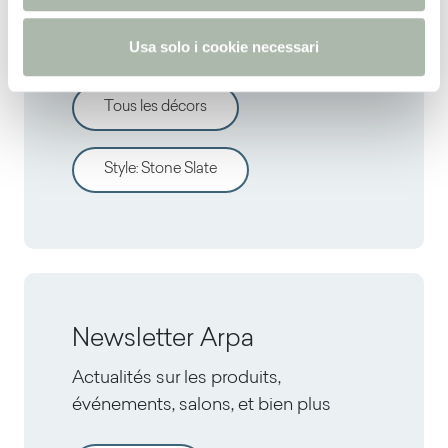
o
Découvrir d'autres décors
Usa solo i cookie necessari
Tous les décors
Style
:
Stone Slate
Newsletter Arpa
Actualités sur les produits,
événements, salons, et bien plus