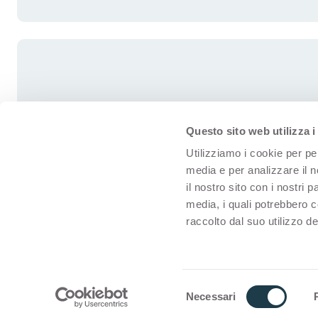
Questo sito web utilizza i
Utilizziamo i cookie per pe
media e per analizzare il n
il nostro sito con i nostri 
media, i quali potrebbero 
raccolto dal suo utilizzo dei
© Arpa for interiors
Condition
S
Necessari
Préféren
e