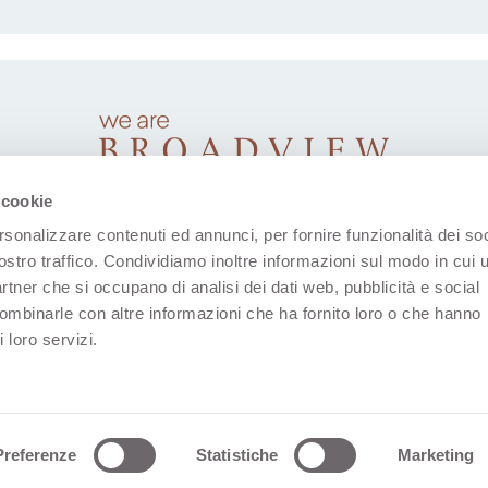
 cookie
rsonalizzare contenuti ed annunci, per fornire funzionalità dei soc
ostro traffico. Condividiamo inoltre informazioni sul modo in cui u
partner che si occupano di analisi dei dati web, pubblicità e social
combinarle con altre informazioni che ha fornito loro o che hanno
 loro servizi.
(S'ouvre dans un nouvel onglet)
(S'ouvre dans un nouvel onglet)
(S'ouvre dans un nouvel onglet)
(S'ouvre dans un nouvel
(S'ouvre dans u
s D'utilisation
Données Sociales
Déclaration De Confiden
Preferenze
Statistiche
Marketing
ces En Matière De Cookies
Whistleblowing
Web Design: 