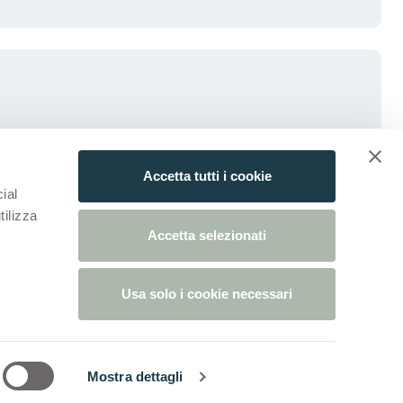
Accetta tutti i cookie
ial
tilizza
Accetta selezionati
Usa solo i cookie necessari
 onglet)
n nouvel onglet)
tialité
Politique De Cookies
(S'ouvre Dans Un Nouvel Onglet)
Mostra dettagli
Ars Media