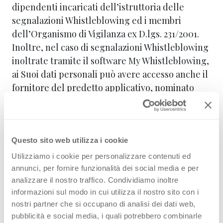
dipendenti incaricati dell’istruttoria delle
segnalazioni Whistleblowing ed i membri
dell’Organismo di Vigilanza ex D.lgs. 231/2001.
Inoltre, nel caso di segnalazioni Whistleblowing
inoltrate tramite il software My Whistleblowing,
ai Suoi dati personali può avere accesso anche il
fornitore del predetto applicativo, nominato
all’uopo responsabile del trattamento ai sensi
dell’art. 28 del GDPR. Resta inteso che, in linea
con il principio di tutela della riservatezza del
segnalante di cui alla L. 179/2017, la condivisione
Questo sito web utilizza i cookie
dei Suoi dati personali sarà limitata allo stretto
Utilizziamo i cookie per personalizzare contenuti ed
necessario al fine di garantire la Sua
annunci, per fornire funzionalità dei social media e per
riservatezza.
analizzare il nostro traffico. Condividiamo inoltre
informazioni sul modo in cui utilizza il nostro sito con i
nostri partner che si occupano di analisi dei dati web,
MODALITA' DEL TRATTAMENTO.
pubblicità e social media, i quali potrebbero combinarle