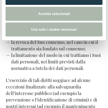
la rettifica dei dati in nostro possesso,
e
la cancellazione di qualsiasi dato per il quale
n
Accetta selezionati
non abbiamo più alcun presupposto giuridico
s
per il trattamento,
o
l’opposizione al trattamento ove previsto
Usa solo i cookie necessari
dalla normativa applicabile
la revoca del Suo consenso, nel caso in cui il
trattamento sia fondato sul consenso;
la limitazione del modo in cui trattiamo i Suoi
dati personali, nei limiti previsti dalla
normativa a tutela dei dati personali.
L’esercizio di tali diritti soggiace ad alcune
eccezioni finalizzate alla salvaguardia
dell’interesse pubblico (ad esempio la
prevenzione o l’identificazione di crimini) e di
nostri interessi (ad esempio il mantenimento