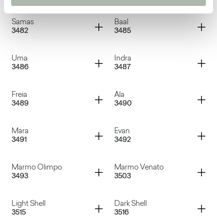
Appia Bianco
Appia Beige
Container
Container
Samas
Baal
3482
3485
Cepp
Marmo Elite
Container
Container
Uma
Indra
3486
3487
Samas
Baal
Container
Container
Freia
Ala
3489
3490
Uma
Indra
Container
Container
Mara
Evan
3491
3492
Freia
Ala
Container
Container
Marmo Olimpo
Marmo Venato
3493
3503
Mara
Evan
Container
Container
Light Shell
Dark Shell
3515
3516