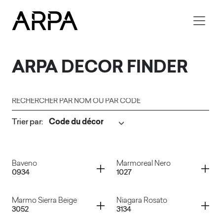
Skip to main content
ARPA
DECOR FINDER
Rechercher par nom ou par code
Trier par
:
Soumettre
Container
Container
Baveno
Marmoreal Nero
0934
1027
Container
Container
Marmo Sierra Beige
Niagara Rosato
3052
3134