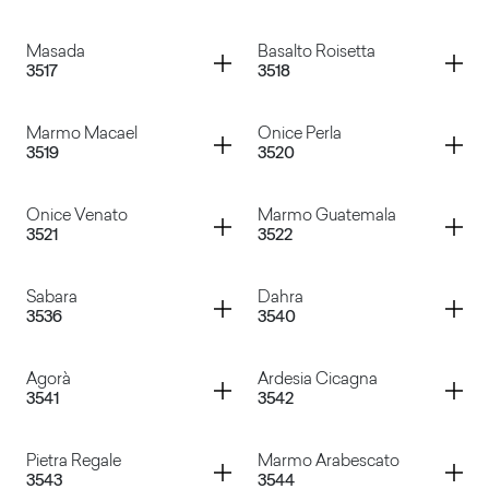
Marmo Olimpo
Marmo Venato
Container
Container
Masada
Basalto Roisetta
3517
3518
Light Shell
Dark Shell
Container
Container
Marmo Macael
Onice Perla
3519
3520
Masada
Basalto Roisetta
Container
Container
Onice Venato
Marmo Guatemala
3521
3522
Marmo Macael
Onice Perla
Container
Container
Sabara
Dahra
3536
3540
Onice Venato
Marmo Guatemala
Container
Container
Agorà
Ardesia Cicagna
3541
3542
Sabara
Dahra
Container
Container
Pietra Regale
Marmo Arabescato
3543
3544