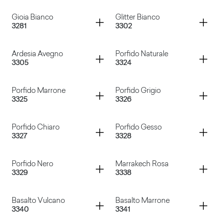
Soft Stone Bianco
Travertino Pompei
Container
Container
Gioia Bianco
Glitter Bianco
3281
3302
Ardesia
Marbre Provence
Container
Container
Ardesia Avegno
Porfido Naturale
3305
3324
Gioia Bianco
Glitter Bianco
Container
Container
Porfido Marrone
Porfido Grigio
3325
3326
Ardesia Avegno
Porfido Naturale
Container
Container
Porfido Chiaro
Porfido Gesso
3327
3328
Porfido Marrone
Porfido Grigio
Container
Container
Porfido Nero
Marrakech Rosa
3329
3338
Porfido Chiaro
Porfido Gesso
Container
Container
Basalto Vulcano
Basalto Marrone
3340
3341