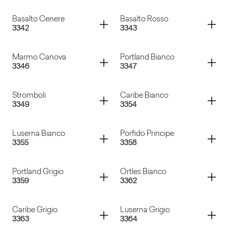
Porfido Nero
Marrakech Rosa
Container
Container
Basalto Cenere
Basalto Rosso
3342
3343
Basalto Vulcano
Basalto Marrone
Container
Container
Marmo Canova
Portland Bianco
3346
3347
Basalto Cenere
Basalto Rosso
Container
Container
Stromboli
Caribe Bianco
3349
3354
Marmo Canova
Portland Bianco
Container
Container
Luserna Bianco
Porfido Principe
3355
3358
Stromboli
Caribe Bianco
Container
Container
Portland Grigio
Ortles Bianco
3359
3362
Luserna Bianco
Porfido Principe
Container
Container
Caribe Grigio
Luserna Grigio
3363
3364