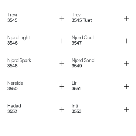
Agorà
Ardesia Cicagna
Container
Container
Trevi
Trevi
3545
3545 Tuet
Pietra Regale
Marmo Arabescato
Container
Container
Njord Light
Njord Coal
3546
3547
Trevi
Trevi
Container
Container
Njord Spark
Njord Sand
3548
3549
Njord Light
Njord Coal
Container
Container
Nereide
Eir
3550
3551
Njord Spark
Njord Sand
Container
Container
Hadad
Inti
3552
3553
Nereide
Eir