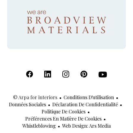
(S'ouvre dans un nouvel onglet)
(S'ouvre dans un nouvel onglet)
(S'ouvre dans un nouvel onglet)
(S'ouvre dans un nouvel
(S'ouvre dans u
© Arpa for interiors
Conditions D'utilisation
Données Sociales
Déclaration De Confidentialité
Politique De Cookies
Préférences En Matière De Cookies
(S'ouvre 
Whistleblowing
Web Design: Ars Media