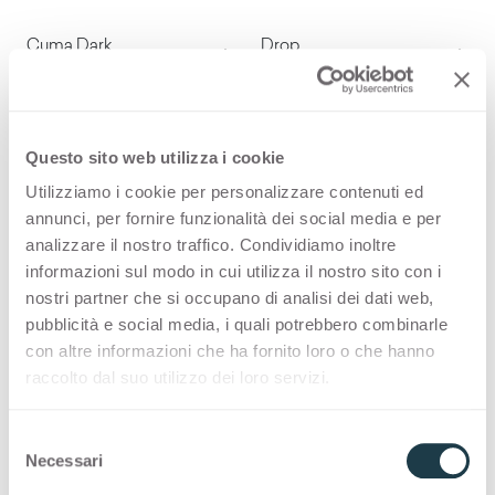
Munè Black
Munè Brown
Container
Container
Cuma Dark
Drop
3415
3416
Munè Grey
Cuma Light
Container
Container
Calypso
Grey Cardoso
3420
3431
Questo sito web utilizza i cookie
Cuma Dark
Drop
Utilizziamo i cookie per personalizzare contenuti ed
Container
Container
Paraiba White
Paraiba Grey
annunci, per fornire funzionalità dei social media e per
3441
3442
analizzare il nostro traffico. Condividiamo inoltre
Calypso
Grey Cardoso
informazioni sul modo in cui utilizza il nostro sito con i
Container
Container
Swing Grey
Swing Cream
nostri partner che si occupano di analisi dei dati web,
3443
3444
pubblicità e social media, i quali potrebbero combinarle
Paraiba White
Paraiba Grey
con altre informazioni che ha fornito loro o che hanno
Container
Container
raccolto dal suo utilizzo dei loro servizi.
Pulpis Grey
Pulpis Dark
3445
3446
Swing Grey
Swing Cream
S
Necessari
Container
Container
Pulpis Light
Yule Grey
e
3447
3448
l