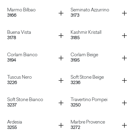
Baveno
Marmoreal Nero
Container
Container
Marmo Bilbao
Seminato Azzurrino
3166
3173
Marmo Sierra Beige
Niagara Rosato
Container
Container
Buena Vista
Kashmir Kristall
3178
3185
Marmo Bilbao
Seminato Azzurrino
Container
Container
Corlam Bianco
Corlam Beige
3194
3195
Buena Vista
Kashmir Kristall
Container
Container
Tuscus Nero
Soft Stone Beige
3226
3236
Corlam Bianco
Corlam Beige
Container
Container
Soft Stone Bianco
Travertino Pompei
3237
3250
Tuscus Nero
Soft Stone Beige
Container
Container
Ardesia
Marbre Provence
3255
3272