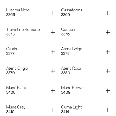
Portland Grigio
Ortles Bianco
Container
Container
Luserna Nero
Cassaforma
3366
3369
Caribe Grigio
Luserna Grigio
Container
Container
Travertino Romano
Cancun
3375
3376
Luserna Nero
Cassaforma
Container
Container
Calais
Atena Beige
3377
3378
Travertino Romano
Cancun
Container
Container
Atena Grigio
Atena Rosa
3379
3380
Calais
Atena Beige
Container
Container
Munè Black
Munè Brown
3408
3409
Atena Grigio
Atena Rosa
Container
Container
Munè Grey
Cuma Light
3410
3414