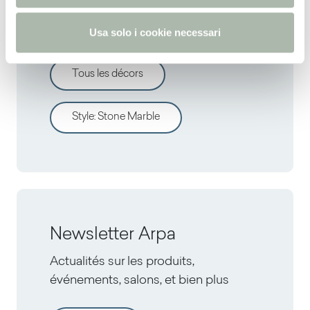
o
Découvrir d'autres décors
Usa solo i cookie necessari
Tous les décors
Style
:
Stone Marble
Newsletter Arpa
Actualités sur les produits,
événements, salons, et bien plus