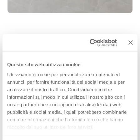
Kandia White 3451 est une surface
décorative HPL de haute qualité,
Questo sito web utilizza i cookie
issue de la gamme Pierres de l’offre
Utilizziamo i cookie per personalizzare contenuti ed
Arpa. Découvrez tous les produits
annunci, per fornire funzionalità dei social media e per
analizzare il nostro traffico. Condividiamo inoltre
disponibles ou commandez un
informazioni sul modo in cui utilizza il nostro sito con i
échantillon gratuit.
nostri partner che si occupano di analisi dei dati web,
pubblicità e social media, i quali potrebbero combinarle
con altre informazioni che ha fornito loro o che hanno
raccolto dal suo utilizzo dei loro servizi.
Configurations