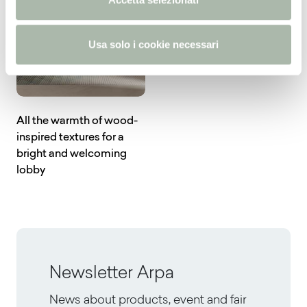
s
o
Usa solo i cookie necessari
All the warmth of wood-
inspired textures for a
bright and welcoming
lobby
Newsletter Arpa
News about products, event and fair