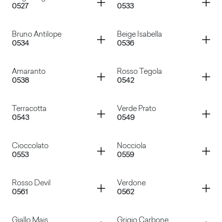
0527
0533
Giallo Colorado
Grigio Antracite
Container
Container
Bruno Antilope
Beige Isabella
0534
0536
Grigio Argento
Verde Limone
Container
Container
Amaranto
Rosso Tegola
0538
0542
Bruno Antilope
Beige Isabella
Container
Container
Terracotta
Verde Prato
0543
0549
Amaranto
Rosso Tegola
Container
Container
Cioccolato
Nocciola
0553
0559
Terracotta
Verde Prato
Container
Container
Rosso Devil
Verdone
0561
0562
Cioccolato
Nocciola
Container
Container
Giallo Mais
Grigio Carbone