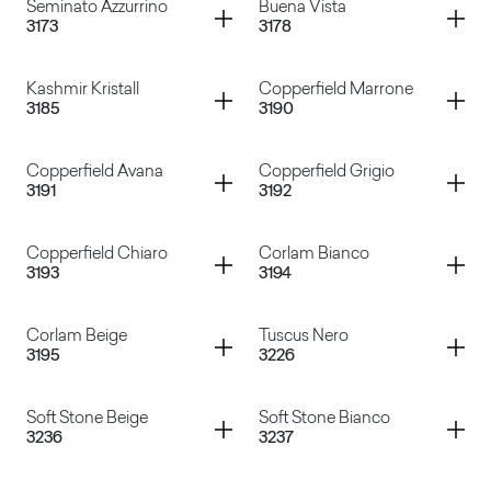
Container
Container
Seminato Azzurrino
Buena Vista
3173
3178
Niagara Rosato
Marmo Bilbao
Container
Container
Kashmir Kristall
Copperfield Marrone
3185
3190
Seminato Azzurrino
Buena Vista
Container
Container
Copperfield Avana
Copperfield Grigio
3191
3192
Kashmir Kristall
Copperfield Marrone
Container
Container
Copperfield Chiaro
Corlam Bianco
3193
3194
Copperfield Avana
Copperfield Grigio
Container
Container
Corlam Beige
Tuscus Nero
3195
3226
Copperfield Chiaro
Corlam Bianco
Container
Container
Soft Stone Beige
Soft Stone Bianco
3236
3237
Corlam Beige
Tuscus Nero