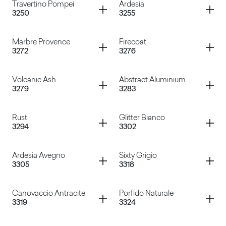
Container
Container
Travertino Pompei
Ardesia
3250
3255
Soft Stone Beige
Soft Stone Bianco
Container
Container
Marbre Provence
Firecoat
3272
3276
Travertino Pompei
Ardesia
Container
Container
Volcanic Ash
Abstract Aluminium
3279
3283
Marbre Provence
Firecoat
Container
Container
Rust
Glitter Bianco
3294
3302
Volcanic Ash
Abstract Aluminium
Container
Container
Ardesia Avegno
Sixty Grigio
3305
3318
Rust
Glitter Bianco
Container
Container
Canovaccio Antracite
Porfido Naturale
3319
3324
Ardesia Avegno
Sixty Grigio