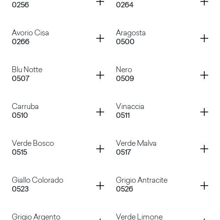
0256
0264
Bianco Decò
Grigio Gabbiano
Container
Container
Avorio Cisa
Aragosta
0266
0500
Giallo Pastello
Azzurro Polare
Container
Container
Blu Notte
Nero
0507
0509
Avorio Cisa
Aragosta
Container
Container
Carruba
Vinaccia
0510
0511
Blu Notte
Nero
Container
Container
Verde Bosco
Verde Malva
0515
0517
Carruba
Vinaccia
Container
Container
Giallo Colorado
Grigio Antracite
0523
0526
Verde Bosco
Verde Malva
Container
Container
Grigio Argento
Verde Limone