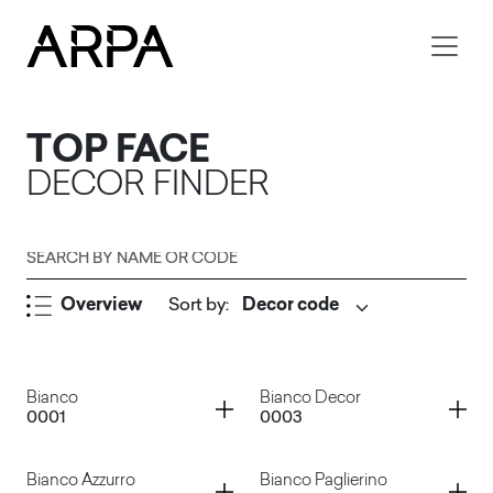
Skip to main content
TOP FACE
DECOR FINDER
Search by name or code
Overview
Sort by
:
Submit
Container
Container
Bianco
Bianco Decor
0001
0003
Container
Container
Bianco Azzurro
Bianco Paglierino