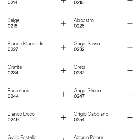
0214
0215
Grigio Medio
Grigio Perla
Container
Container
Beige
Alabastro
0218
0225
Verde Tenero
Blu Acciaio
Container
Container
Bianco Mandorla
Grigio Sasso
0227
0232
Beige
Alabastro
Container
Container
Grafite
Creta
0234
0237
Bianco Mandorla
Grigio Sasso
Container
Container
Porcellana
Grigio Siliceo
0244
0247
Grafite
Creta
Container
Container
Bianco Decò
Grigio Gabbiano
0249
0254
Porcellana
Grigio Siliceo
Container
Container
Giallo Pastello
Azzurro Polare