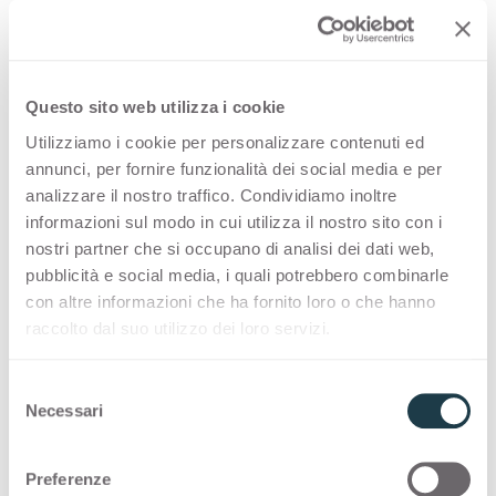
Container
Container
Verde York
Verde Acido
0651
0660
Giallo Bisanzio
Giallo Murano
Container
Container
Verde Giallo
Verde Scozia
0661
0665
Questo sito web utilizza i cookie
Verde York
Verde Acido
Utilizziamo i cookie per personalizzare contenuti ed
Container
Container
annunci, per fornire funzionalità dei social media e per
Grigio Piombo
Giallo Altamira
0666
0670
analizzare il nostro traffico. Condividiamo inoltre
informazioni sul modo in cui utilizza il nostro sito con i
Verde Giallo
Verde Scozia
nostri partner che si occupano di analisi dei dati web,
Container
Container
Blu Greco
Arancio
0675
0682
pubblicità e social media, i quali potrebbero combinarle
con altre informazioni che ha fornito loro o che hanno
Grigio Piombo
Giallo Altamira
raccolto dal suo utilizzo dei loro servizi.
Container
Container
Blu Spazio
Pistacchio
0685
0690
S
Blu Greco
Arancio
Necessari
e
Container
Container
Verde Farm
Rosso Rubino
0692
0693
l
e
Blu Spazio
Pistacchio
Preferenze
z