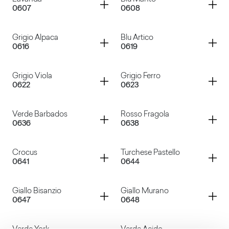
Container
Container
0607
0608
Grigio Nembo
Glicine
Container
Container
Grigio Alpaca
Blu Artico
0616
0619
Lavanda
Blu Manto
Container
Container
Grigio Viola
Grigio Ferro
0622
0623
Grigio Alpaca
Blu Artico
Container
Container
Verde Barbados
Rosso Fragola
0636
0638
Grigio Viola
Grigio Ferro
Container
Container
Crocus
Turchese Pastello
0641
0644
Verde Barbados
Rosso Fragola
Container
Container
Giallo Bisanzio
Giallo Murano
0647
0648
Crocus
Turchese Pastello