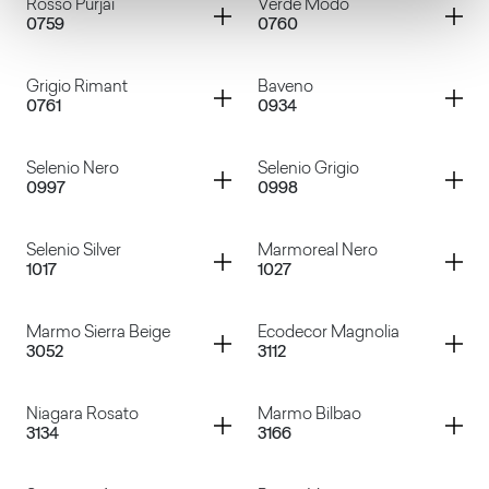
Container
Container
Rosso Purjai
Verde Modo
0759
0760
Grigio Tela
Cacao Nocorin
Container
Container
Grigio Rimant
Baveno
0761
0934
Rosso Purjai
Verde Modo
Container
Container
Selenio Nero
Selenio Grigio
0997
0998
Grigio Rimant
Baveno
Container
Container
Selenio Silver
Marmoreal Nero
1017
1027
Selenio Nero
Selenio Grigio
Container
Container
Marmo Sierra Beige
Ecodecor Magnolia
3052
3112
Selenio Silver
Marmoreal Nero
Container
Container
Niagara Rosato
Marmo Bilbao
3134
3166
Marmo Sierra Beige
Ecodecor Magnolia