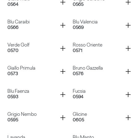
0564
0565
Rosso Devil
Verdone
Container
Container
Blu Caraibi
Blu Valencia
0566
0569
Giallo Mais
Grigio Carbone
Container
Container
Verde Golf
Rosso Oriente
0570
0571
Blu Caraibi
Blu Valencia
Container
Container
Giallo Primula
Bruno Gazzella
0573
0576
Verde Golf
Rosso Oriente
Container
Container
Blu Faenza
Fucsia
0593
0594
Giallo Primula
Bruno Gazzella
Container
Container
Grigio Nembo
Glicine
0595
0605
Blu Faenza
Fucsia
Lavanda
Blu Manto