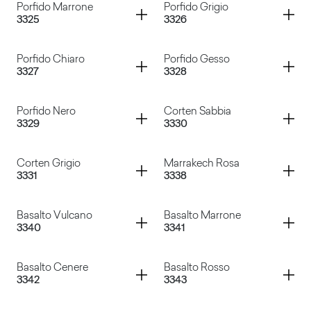
Container
Container
Porfido Marrone
Porfido Grigio
3325
3326
Canovaccio Antracite
Porfido Naturale
Container
Container
Porfido Chiaro
Porfido Gesso
3327
3328
Porfido Marrone
Porfido Grigio
Container
Container
Porfido Nero
Corten Sabbia
3329
3330
Porfido Chiaro
Porfido Gesso
Container
Container
Corten Grigio
Marrakech Rosa
3331
3338
Porfido Nero
Corten Sabbia
Container
Container
Basalto Vulcano
Basalto Marrone
3340
3341
Corten Grigio
Marrakech Rosa
Container
Container
Basalto Cenere
Basalto Rosso
3342
3343
Basalto Vulcano
Basalto Marrone