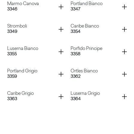
Container
Container
Marmo Canova
Portland Bianco
3346
3347
Basalto Cenere
Basalto Rosso
Container
Container
Stromboli
Caribe Bianco
3349
3354
Marmo Canova
Portland Bianco
Container
Container
Luserna Bianco
Porfido Principe
3355
3358
Stromboli
Caribe Bianco
Container
Container
Portland Grigio
Ortles Bianco
3359
3362
Luserna Bianco
Porfido Principe
Container
Container
Caribe Grigio
Luserna Grigio
3363
3364
Portland Grigio
Ortles Bianco
Caribe Grigio
Luserna Grigio