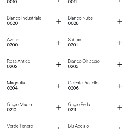
0010
0011
Bianco
Bianco Decor
Container
Container
Bianco Industriale
Bianco Nube
0020
0028
Bianco Azzurro
Bianco Paglierino
Container
Container
Avorio
Sabbia
0200
0201
Bianco Industriale
Bianco Nube
Container
Container
Rosa Antico
Bianco Ghiaccio
0202
0203
Avorio
Sabbia
Container
Container
Magnolia
Celeste Pastello
0204
0206
Rosa Antico
Bianco Ghiaccio
Container
Container
Grigio Medio
Grigio Perla
0210
0211
Magnolia
Celeste Pastello
Container
Container
Verde Tenero
Blu Acciaio