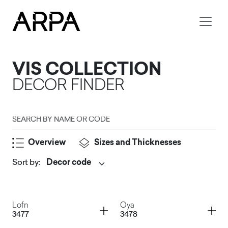
Skip to main content
VIS COLLECTION
DECOR FINDER
Search by name or code
Overview
Sizes and Thicknesses
Sort by
:
Submit
Container
Container
Lofn
Oya
3477
3478