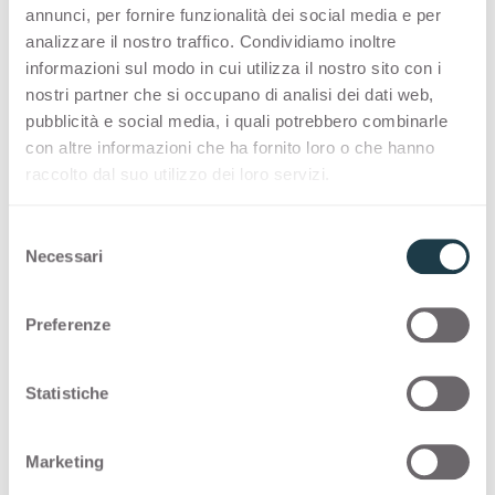
Indra
Nabu
annunci, per fornire funzionalità dei social media e per
Container
Container
Mara
Evan
analizzare il nostro traffico. Condividiamo inoltre
3491
3492
informazioni sul modo in cui utilizza il nostro sito con i
Freia
Ala
nostri partner che si occupano di analisi dei dati web,
Container
Container
pubblicità e social media, i quali potrebbero combinarle
Njord Light
Njord Coal
3546
3547
con altre informazioni che ha fornito loro o che hanno
raccolto dal suo utilizzo dei loro servizi.
Mara
Evan
Container
Container
Njord Spark
Njord Sand
3548
3549
S
Necessari
Njord Light
Njord Coal
e
Container
Container
Nereide
Eir
l
3550
3551
e
Preferenze
z
Njord Spark
Njord Sand
i
Container
Container
Hadad
Inti
3552
3553
o
Statistiche
n
Nereide
Eir
e
Container
Container
Nyame
Inari
Marketing
4629
4630
d