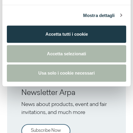
e
Hadad
Inti
l
Container
Container
Tages
Alpan
Mostra dettagli
c
4631
4632
o
Nyame
Inari
n
Accetta tutti i cookie
s
e
Tages
Alpan
n
Accetta selezionati
s
Colours
Styles
o
Usa solo i cookie necessari
Newsletter Arpa
News about products, event and fair
invitations, and much more
Subscribe Now