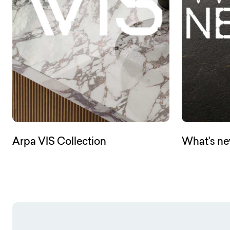
(Open in a new tab)
Arpa VIS Collection
What's n