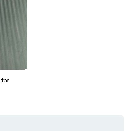
 for
 a new tab)