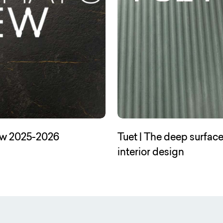
(Open in a new tab)
ew 2025-2026
Tuet | The deep surface
(Open in
interior design