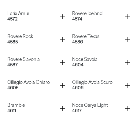
Olmo Naturale
Olmo Bianco
Container
Container
Larix Amur
Rovere Iceland
4572
4574
Olmo Mercurio
Olmo Scuro
Container
Container
Rovere Rock
Rovere Texas
4585
4586
Larix Amur
Rovere Iceland
Container
Container
Rovere Slavonia
Noce Savoia
4587
4604
Rovere Rock
Rovere Texas
Container
Container
Ciliegio Avola Chiaro
Ciliegio Avola Scuro
4605
4606
Rovere Slavonia
Noce Savoia
Container
Container
Bramble
Noce Carya Light
4611
4617
Ciliegio Avola Chiaro
Ciliegio Avola Scuro