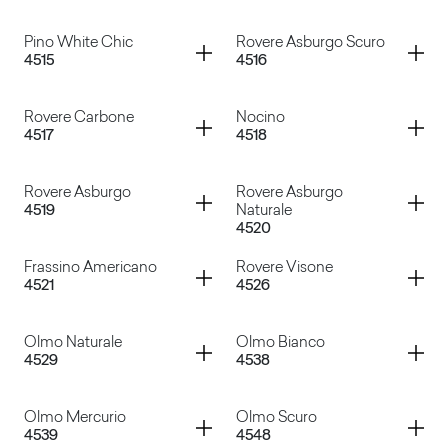
Acero Italiano
Rovere Allier
Container
Container
Pino White Chic
Rovere Asburgo Scuro
4515
4516
Lamphun Teak
Pino Grey Chic
Container
Container
Rovere Carbone
Nocino
4517
4518
Pino White Chic
Rovere Asburgo Scuro
Container
Container
Rovere Asburgo
Rovere Asburgo
4519
Naturale
4520
Rovere Carbone
Nocino
Container
Container
Frassino Americano
Rovere Visone
4521
4526
Rovere Asburgo
Rovere Asburgo Naturale
Container
Container
Olmo Naturale
Olmo Bianco
4529
4538
Frassino Americano
Rovere Visone
Container
Container
Olmo Mercurio
Olmo Scuro
4539
4548