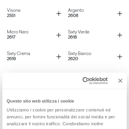
Verde Pino
Faggio Alpino
Container
Container
Visone
Argento
2551
2608
Faggio Giapponese
Madreperla
Container
Container
Micro Nero
Sixty Verde
2617
2618
Visone
Argento
Container
Container
Sixty Crema
Sixty Bianco
2619
2620
Micro Nero
Sixty Verde
Container
Container
Micro Pruno
Green Shot
2621
2631
Sixty Crema
Sixty Bianco
Container
Container
Blue Shot
Brown Shot
Questo sito web utilizza i cookie
2632
2633
Utilizziamo i cookie per personalizzare contenuti ed
Micro Pruno
Green Shot
annunci, per fornire funzionalità dei social media e per
Container
Container
Firecoat
Volcanic Ash
analizzare il nostro traffico. Condividiamo inoltre
3276
3279