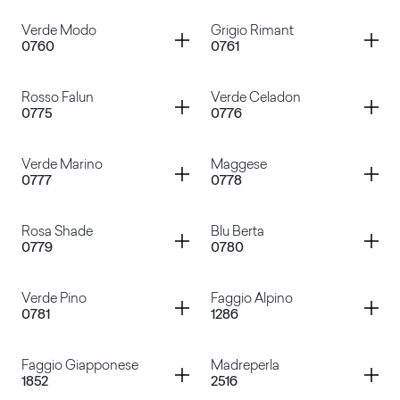
Grigio Traffico
Grigio Tela
Container
Container
Verde Modo
Grigio Rimant
0760
0761
Cacao Nocorin
Rosso Purjai
Container
Container
Rosso Falun
Verde Celadon
0775
0776
Verde Modo
Grigio Rimant
Container
Container
Verde Marino
Maggese
0777
0778
Rosso Falun
Verde Celadon
Container
Container
Rosa Shade
Blu Berta
0779
0780
Verde Marino
Maggese
Container
Container
Verde Pino
Faggio Alpino
0781
1286
Rosa Shade
Blu Berta
Container
Container
Faggio Giapponese
Madreperla
1852
2516