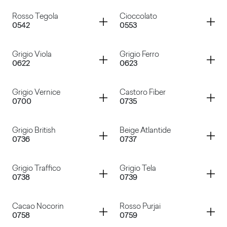
Blu Notte
Nero
Container
Container
Rosso Tegola
Cioccolato
0542
0553
Grigio Antracite
Grigio Argento
Container
Container
Grigio Viola
Grigio Ferro
0622
0623
Rosso Tegola
Cioccolato
Container
Container
Grigio Vernice
Castoro Fiber
0700
0735
Grigio Viola
Grigio Ferro
Container
Container
Grigio British
Beige Atlantide
0736
0737
Grigio Vernice
Castoro Fiber
Container
Container
Grigio Traffico
Grigio Tela
0738
0739
Grigio British
Beige Atlantide
Container
Container
Cacao Nocorin
Rosso Purjai
0758
0759