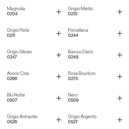
Container
Container
Magnolia
Grigio Medio
0204
0210
Bianco
Sabbia
Container
Container
Grigio Perla
Porcellana
0211
0244
Magnolia
Grigio Medio
Container
Container
Grigio Siliceo
Bianco Decò
0247
0249
Grigio Perla
Porcellana
Container
Container
Avorio Cisa
Rosa Bourbon
0266
0275
Grigio Siliceo
Bianco Decò
Container
Container
Blu Notte
Nero
0507
0509
Avorio Cisa
Rosa Bourbon
Container
Container
Grigio Antracite
Grigio Argento
0526
0527