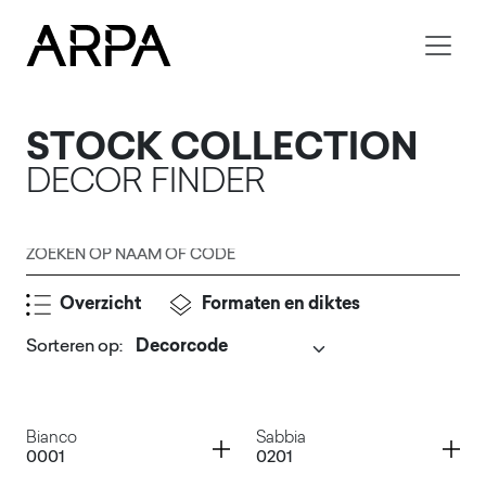
Skip to main content
STOCK COLLECTION
DECOR FINDER
Zoeken op naam of code
Overzicht
Formaten en diktes
Sorteren op
:
Indienen
Container
Container
Bianco
Sabbia
0001
0201