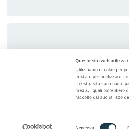
Questo sito web utilizza i
Utilizziamo i cookie per pe
media e per analizzare il n
il nostro sito con i nostri 
media, i quali potrebbero 
raccolto dal suo utilizzo dei
© Arpa for interiors
Gebruiksvoorwaar
S
Necessari