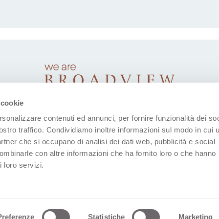
 cookie
rsonalizzare contenuti ed annunci, per fornire funzionalità dei soc
ostro traffico. Condividiamo inoltre informazioni sul modo in cui u
partner che si occupano di analisi dei dati web, pubblicità e social
combinarle con altre informazioni che ha fornito loro o che hanno
 loro servizi.
(Opent in een nieuw tabblad)
(Opent in een nieuw tabblad)
(Opent in een nieuw tabblad)
(Opent in een nieuw tab
(Opent in een n
den
Bedrijfsgegevens
Privacyverklaring
Cookiemeldin
Preferenze
Statistiche
Marketing
(Opent In Een Nieu
Web Design: Ars Media