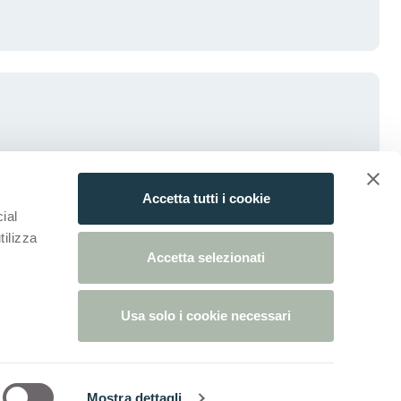
Accetta tutti i cookie
ial
tilizza
Accetta selezionati
Usa solo i cookie necessari
blad)
ieuw tabblad)
g
Cookievoorkeuren
Whistleblowing
w Tabblad)
Mostra dettagli