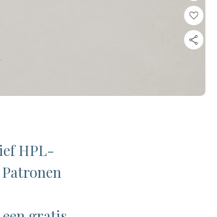
ief HPL-
e Patronen
 een gratis