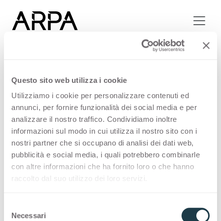
Skip to main content
UW FAVORIET
Questo sito web utilizza i cookie
Utilizziamo i cookie per personalizzare contenuti ed
annunci, per fornire funzionalità dei social media e per
analizzare il nostro traffico. Condividiamo inoltre
Het lijkt erop dat er nog
informazioni sul modo in cui utilizza il nostro sito con i
geen decors zijn
nostri partner che si occupano di analisi dei dati web,
toegevoegd aan je
pubblicità e social media, i quali potrebbero combinarle
con altre informazioni che ha fornito loro o che hanno
favorieten.
raccolto dal suo utilizzo dei loro servizi.
Vind je favorieten
S
Necessari
e