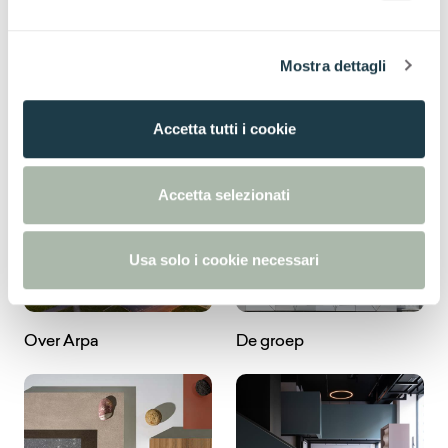
e
l
Mostra dettagli
c
Blijf op deze pagina
o
n
Accetta tutti i cookie
s
e
n
Accetta selezionati
s
o
Usa solo i cookie necessari
Over Arpa
De groep