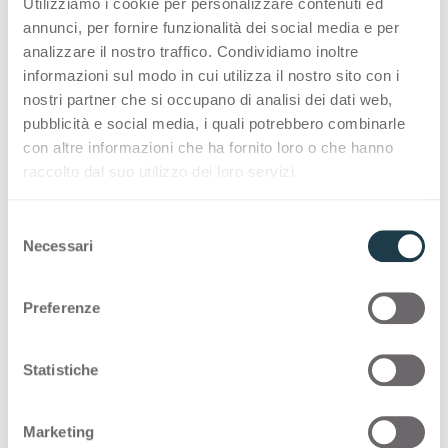
Utilizziamo i cookie per personalizzare contenuti ed
annunci, per fornire funzionalità dei social media e per
Ik wil mij graag aanmelden voor de nieuwsbrief
analizzare il nostro traffico. Condividiamo inoltre
informazioni sul modo in cui utilizza il nostro sito con i
nostri partner che si occupano di analisi dei dati web,
Denk eraan dat wij uw gegevens kunnen delen
pubblicità e social media, i quali potrebbero combinarle
met lokale partners voor het uitvoeren van uw
con altre informazioni che ha fornito loro o che hanno
verzoek en voor de doelstellingen die verder
raccolto dal suo utilizzo dei loro servizi.
uiteen worden gezet in het privacybeleid.
S
Necessari
e
Privacybeleid
*
l
Ik ga akkoord met het
Privacybeleid
e
Preferenze
z
i
o
Statistiche
Indienen
n
e
Marketing
d