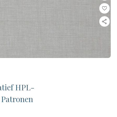
atief HPL-
e Patronen