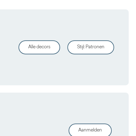
Alle decors
Stijl
:
Patronen
Aanmelden