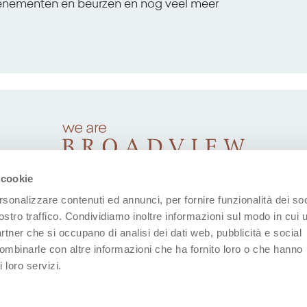
venementen en beurzen en nog veel meer
 cookie
rsonalizzare contenuti ed annunci, per fornire funzionalità dei soc
ostro traffico. Condividiamo inoltre informazioni sul modo in cui u
partner che si occupano di analisi dei dati web, pubblicità e social
combinarle con altre informazioni che ha fornito loro o che hanno
 loro servizi.
(Opent in een nieuw tabblad)
(Opent in een nieuw tabblad)
(Opent in een nieuw tabblad)
(Opent in een nieuw tab
(Opent in een n