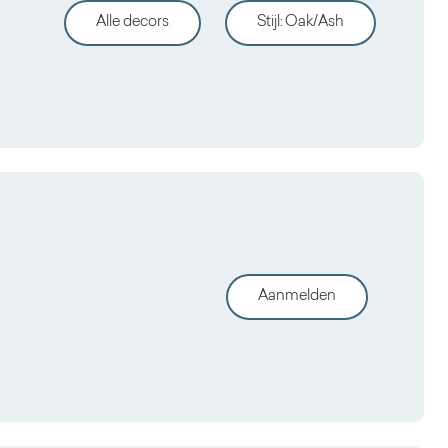
Alle decors
Stijl
:
Oak/Ash
Aanmelden