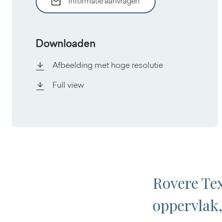
Informatie aanvragen
Downloaden
Afbeelding met hoge resolutie
Full view
Rovere Tex
oppervlak,