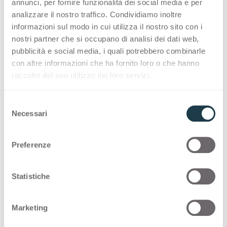
annunci, per fornire funzionalità dei social media e per
analizzare il nostro traffico. Condividiamo inoltre
informazioni sul modo in cui utilizza il nostro sito con i
PREMIUM COLLECTION
nostri partner che si occupano di analisi dei dati web,
pubblicità e social media, i quali potrebbero combinarle
A made-in-Italy selection of high-quality
con altre informazioni che ha fornito loro o che hanno
surfaces for interior design
raccolto dal suo utilizzo dei loro servizi.
Thin Bloom Core
S
Necessari
e
l
STOCK COLLECTION
e
Preferenze
z
Een made-in-Italië selectie van hoogwaardige
i
oppervlakken met een snel
o
Statistiche
leveringsprogramma
n
e
Marketing
d
Thin Bloom Core
e