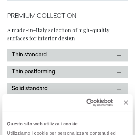
PREMIUM COLLECTION
A made-in-Italy selection of high-quality
surfaces for interior design
Thin standard
Thin postforming
Solid standard
STOCK COLLECTION
Een made-in-Italië selectie van hoogwaardige
Questo sito web utilizza i cookie
oppervlakken met een snel
Utilizziamo i cookie per personalizzare contenuti ed