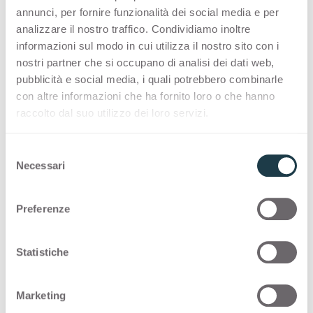
leveringsprogramma
annunci, per fornire funzionalità dei social media e per
analizzare il nostro traffico. Condividiamo inoltre
informazioni sul modo in cui utilizza il nostro sito con i
Thin postforming
nostri partner che si occupano di analisi dei dati web,
pubblicità e social media, i quali potrebbero combinarle
con altre informazioni che ha fornito loro o che hanno
Hieronder ziet u andere mogelijke configuraties
raccolto dal suo utilizzo dei loro servizi.
voor
Pulpis Dark
3446
S
Thin standard
Necessari
e
l
Thin postforming
e
Preferenze
z
i
Solid standard
o
Statistiche
n
e
Marketing
d
Toepassingen en