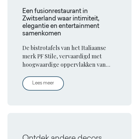
Een fusionrestaurant in
Zwitserland waar intimiteit,
elegantie en entertainment
samenkomen
De bistrotafels van het Italiaanse
merk PF Stile, vervaardigd met
hoogwaardige oppervlakken van
Arpa, spelen een centrale rol in het
interieurontwerp van Tabla, een
Een fusionrestaurant in Zwitserland waar
Lees meer
verfijnd restaurant in het Zwitserse
Lugano.
Ontdek andere decors