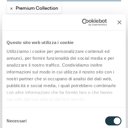
Premium Collection
PREMIUM COLLECTION
A made-in-Italy selection of high-quality
Questo sito web utilizza i cookie
surfaces for interior design
Utilizziamo i cookie per personalizzare contenuti ed
annunci, per fornire funzionalità dei social media e per
Thin standard
analizzare il nostro traffico. Condividiamo inoltre
informazioni sul modo in cui utilizza il nostro sito con i
nostri partner che si occupano di analisi dei dati web,
Thin postforming
pubblicità e social media, i quali potrebbero combinarle
con altre informazioni che ha fornito loro o che hanno
Solid standard
raccolto dal suo utilizzo dei loro servizi.
S
Necessari
e
Toepassingen en