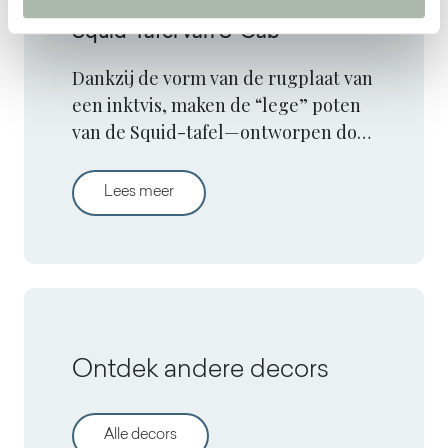
Squid-Tafel van S-Cab
Dankzij de vorm van de rugplaat van
een inktvis, maken de “lege” poten
van de Squid-tafel—ontworpen door
Andrea Radice en Folco Orlandini—
het mogelijk om van Arpa-
Squid-Tafel van S-Cab
Lees meer
oppervlakken gemaakte tafelbladen
op een robuuste maar
gestroomlijnde manier te
ondersteunen.
Ontdek andere decors
Alle decors